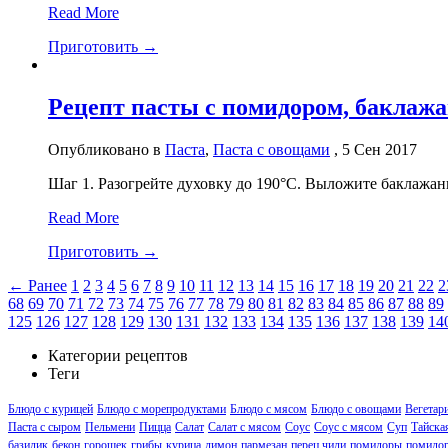
Read More
Приготовить →
Рецепт пасты с помидором, баклаж
Опубликовано в
Паста
,
Паста с овощами
, 5 Сен 2017
Шаг 1. Разогрейте духовку до 190°С. Выложите баклажан
Read More
Приготовить →
← Ранее
1
2
3
4
5
6
7
8
9
10
11
12
13
14
15
16
17
18
19
20
21
22
2
68
69
70
71
72
73
74
75
76
77
78
79
80
81
82
83
84
85
86
87
88
89
125
126
127
128
129
130
131
132
133
134
135
136
137
138
139
14
Категории рецептов
Теги
Блюдо с курицей
Блюдо с морепродуктами
Блюдо с мясом
Блюдо с овощами
Вегетари
Паста с сыром
Пельмени
Пицца
Салат
Салат с мясом
Соус
Соус с мясом
Суп
Тайска
базилик
бекон
горошек
грибы
курица
лимон
пармезан
перец чили
помидоры
помидор