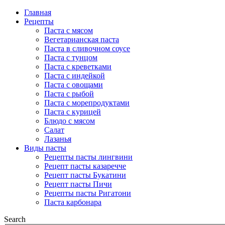
Главная
Рецепты
Паста с мясом
Вегетарианская паста
Паста в сливочном соусе
Паста с тунцом
Паста с креветками
Паста с индейкой
Паста с овощами
Паста с рыбой
Паста с морепродуктами
Паста с курицей
Блюдо с мясом
Салат
Лазанья
Виды пасты
Рецепты пасты лингвини
Рецепт пасты казаречче
Рецепт пасты Букатини
Рецепт пасты Пичи
Рецепты пасты Ригатони
Паста карбонара
Search