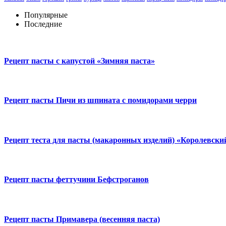
Популярные
Последние
Рецепт пасты с капустой «Зимняя паста»
Рецепт пасты Пичи из шпината с помидорами черри
Рецепт теста для пасты (макаронных изделий) «Королевски
Рецепт пасты феттучини Бефстроганов
Рецепт пасты Примавера (весенняя паста)