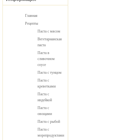
Главная
Рецепты
Паста с мясом
Вегетарианская
паста
Паста в
сливочном
соусе
Паста с тунцом
Паста с
креветками
Паста с
индейкой
Паста с
овощами
Паста с рыбой
Паста с
морепродуктами