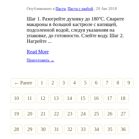
Опубликовано в
Паста
,
Паста с рыбой
, 20 Авг 2018
Шаг 1. Разогрейте духовку до 180°C. Сварите
макароны в большой кастрюле с кипящей,
подсоленной водой, следуя указаниям на
упаковке, до готовности. Слейте воду. Шаг 2.
Нагрейте ...
Read More
Приготовить →
← Ранее
1
2
3
4
5
6
7
8
9
10
11
12
13
14
15
16
17
18
19
20
21
22
23
24
25
26
27
28
29
30
31
32
33
34
35
36