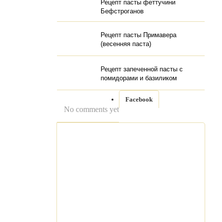
Рецепт пасты феттучини
Бефстроганов
Рецепт пасты Примавера
(весенняя паста)
Рецепт запеченной пасты с
помидорами и базиликом
Facebook
No comments yet