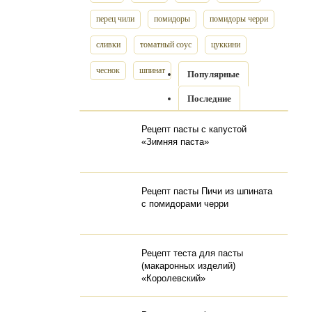
перец чили
помидоры
помидоры черри
сливки
томатный соус
цуккини
чеснок
шпинат
Популярные
Последние
Рецепт пасты с капустой
«Зимняя паста»
Рецепт пасты Пичи из шпината
с помидорами черри
Рецепт теста для пасты
(макаронных изделий)
«Королевский»