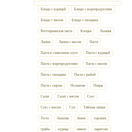
Блюдо с курицей
Блюдо с морепродуктами
Блюдо с мясом
Блюдо с овощами
Вегетарианская паста
Клецки
Лазанья
Лапша
Лапша с мясом
Паста
Паста в сливочном соусе
Паста с курицей
Паста с морепродуктами
Паста с мясом
Паста с овощами
Паста с рыбой
Паста с сыром
Пельмени
Пицца
Салат
Салат с мясом
Соус
Соус с мясом
Суп
Тайская лапша
Тесто
базилик
бекон
горошек
грибы
курица
лимон
пармезан