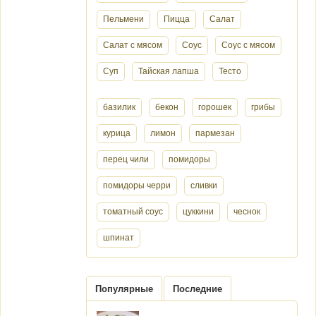
Пельмени
Пицца
Салат
Салат с мясом
Соус
Соус с мясом
Суп
Тайская лапша
Тесто
базилик
бекон
горошек
грибы
курица
лимон
пармезан
перец чили
помидоры
помидоры черри
сливки
томатный соус
цуккини
чеснок
шпинат
Популярные
Последние