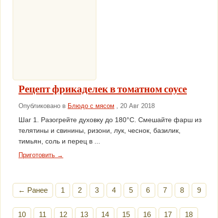
Рецепт фрикаделек в томатном соусе
Опубликовано в
Блюдо с мясом
, 20 Авг 2018
Шаг 1. Разогрейте духовку до 180°С. Смешайте фарш из
телятины и свинины, ризони, лук, чеснок, базилик,
тимьян, соль и перец в ...
Приготовить →
← Ранее
1
2
3
4
5
6
7
8
9
10
11
12
13
14
15
16
17
18