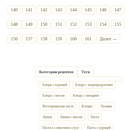
140
141
142
143
144
145
146
147
148
149
150
151
152
153
154
155
156
157
158
159
160
161
Далее →
Категории рецептов
Теги
Блюдо с курицей
Блюдо с морепродуктами
Блюдо с мясом
Блюдо с овощами
Вегетарианская паста
Клецки
Лазанья
Лапша
Лапша с мясом
Паста
Паста в сливочном соусе
Паста с курицей