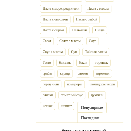
Паста с морепродуктами
Паста с мясом
Паста с овощами
Паста с рыбой
Паста с сыром
Пельмени
Пицца
Салат
Салат с мясом
Соус
Соус с мясом
Суп
Тайская лапша
Тесто
базилик
бекон
горошек
грибы
курица
лимон
пармезан
перец чили
помидоры
помидоры черри
сливки
томатный соус
цуккини
чеснок
шпинат
Популярные
Последние
Рецепт пасты с капустой