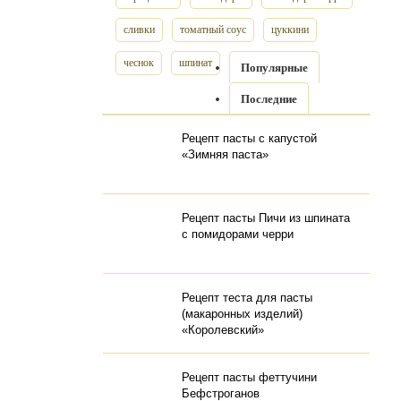
сливки
томатный соус
цуккини
чеснок
шпинат
Популярные
Последние
Рецепт пасты с капустой
«Зимняя паста»
Рецепт пасты Пичи из шпината
с помидорами черри
Рецепт теста для пасты
(макаронных изделий)
«Королевский»
Рецепт пасты феттучини
Бефстроганов