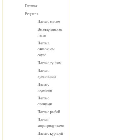
Главная
Рецепты
Паста с мясом
Вегетарианская
паста
Паста в
сливочном
соусе
Паста с тунцом
Паста с
креветками
Паста с
индейкой
Паста с
овощами
Паста с рыбой
Паста с
морепродуктами
Паста с курицей