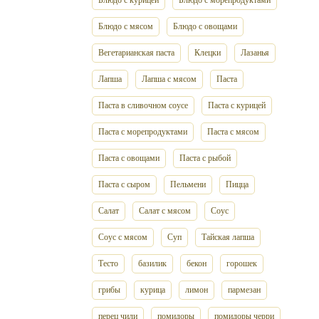
Блюдо с курицей
Блюдо с морепродуктами
Блюдо с мясом
Блюдо с овощами
Вегетарианская паста
Клецки
Лазанья
Лапша
Лапша с мясом
Паста
Паста в сливочном соусе
Паста с курицей
Паста с морепродуктами
Паста с мясом
Паста с овощами
Паста с рыбой
Паста с сыром
Пельмени
Пицца
Салат
Салат с мясом
Соус
Соус с мясом
Суп
Тайская лапша
Тесто
базилик
бекон
горошек
грибы
курица
лимон
пармезан
перец чили
помидоры
помидоры черри