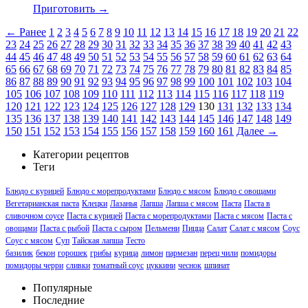
Приготовить →
← Ранее
1
2
3
4
5
6
7
8
9
10
11
12
13
14
15
16
17
18
19
20
21
22
23
24
25
26
27
28
29
30
31
32
33
34
35
36
37
38
39
40
41
42
43
44
45
46
47
48
49
50
51
52
53
54
55
56
57
58
59
60
61
62
63
64
65
66
67
68
69
70
71
72
73
74
75
76
77
78
79
80
81
82
83
84
85
86
87
88
89
90
91
92
93
94
95
96
97
98
99
100
101
102
103
104
105
106
107
108
109
110
111
112
113
114
115
116
117
118
119
120
121
122
123
124
125
126
127
128
129
130
131
132
133
134
135
136
137
138
139
140
141
142
143
144
145
146
147
148
149
150
151
152
153
154
155
156
157
158
159
160
161
Далее →
Категории рецептов
Теги
Блюдо с курицей
Блюдо с морепродуктами
Блюдо с мясом
Блюдо с овощами
Вегетарианская паста
Клецки
Лазанья
Лапша
Лапша с мясом
Паста
Паста в
сливочном соусе
Паста с курицей
Паста с морепродуктами
Паста с мясом
Паста с
овощами
Паста с рыбой
Паста с сыром
Пельмени
Пицца
Салат
Салат с мясом
Соус
Соус с мясом
Суп
Тайская лапша
Тесто
базилик
бекон
горошек
грибы
курица
лимон
пармезан
перец чили
помидоры
помидоры черри
сливки
томатный соус
цуккини
чеснок
шпинат
Популярные
Последние