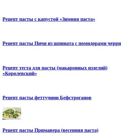
Рецепт пасты с капустой «Зимняя паста»
Рецепт пасты Пичи из шпината с помидорами черри
Рецепт теста для пасты (макаронных изделий)
«Королевский»
Рецепт пасты феттучини Бефстроганов
Рецепт пасты Примавера (весенняя паста)