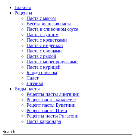
Главная
Рецепты
Паста с мясом
Вегетарианская паста
Паста в сливочном соусе
Паста с тунцом
Паста с креветками
Паста с индейкой
Паста с овощами
Паста с рыбой
Паста с морепродуктами
Паста с курицей
Блюдо с мясом
Салат
Лазанья
Виды пасты
Рецепты пасты лингвини
Рецепт пасты казаречче
Рецепт пасты Букатини
Рецепт пасты Пичи
Рецепты пасты Ригатони
Паста карбонара
Search