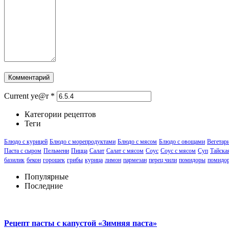
Current ye@r
*
Категории рецептов
Теги
Блюдо с курицей
Блюдо с морепродуктами
Блюдо с мясом
Блюдо с овощами
Вегетари
Паста с сыром
Пельмени
Пицца
Салат
Салат с мясом
Соус
Соус с мясом
Суп
Тайска
базилик
бекон
горошек
грибы
курица
лимон
пармезан
перец чили
помидоры
помидор
Популярные
Последние
Рецепт пасты с капустой «Зимняя паста»