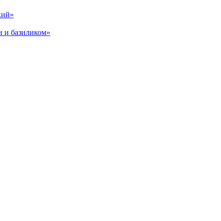
кий»
и и базиликом»