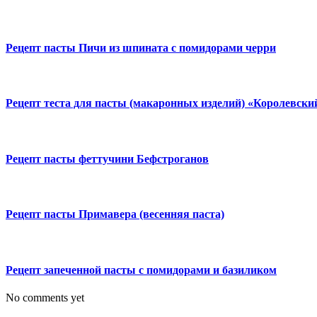
Рецепт пасты Пичи из шпината с помидорами черри
Рецепт теста для пасты (макаронных изделий) «Королевски
Рецепт пасты феттучини Бефстроганов
Рецепт пасты Примавера (весенняя паста)
Рецепт запеченной пасты с помидорами и базиликом
No comments yet