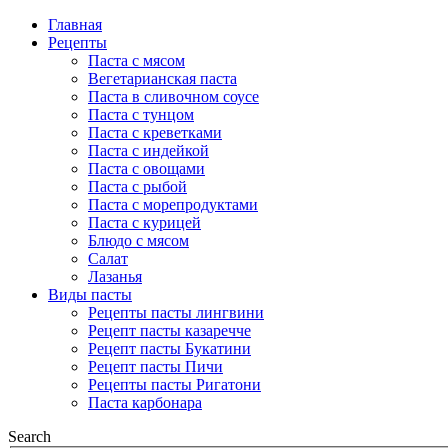
Главная
Рецепты
Паста с мясом
Вегетарианская паста
Паста в сливочном соусе
Паста с тунцом
Паста с креветками
Паста с индейкой
Паста с овощами
Паста с рыбой
Паста с морепродуктами
Паста с курицей
Блюдо с мясом
Салат
Лазанья
Виды пасты
Рецепты пасты лингвини
Рецепт пасты казаречче
Рецепт пасты Букатини
Рецепт пасты Пичи
Рецепты пасты Ригатони
Паста карбонара
Search