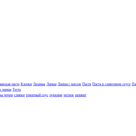
анская паста
Клецки
Лазанья
Лапша
Лапша с мясом
Паста
Паста в сливочном соусе
Па
я лапша
Тесто
ы черри
сливки
томатный соус
цуккини
чеснок
шпинат