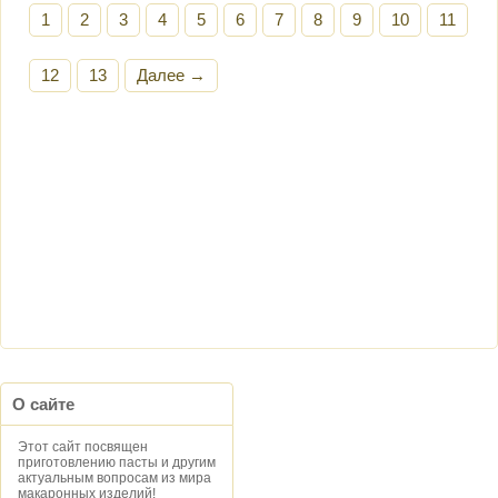
1
2
3
4
5
6
7
8
9
10
11
12
13
Далее →
О сайте
Этот сайт посвящен
приготовлению пасты и другим
актуальным вопросам из мира
макаронных изделий!