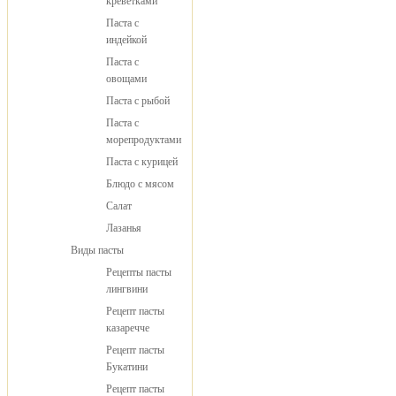
креветками
Паста с
индейкой
Паста с
овощами
Паста с рыбой
Паста с
морепродуктами
Паста с курицей
Блюдо с мясом
Салат
Лазанья
Виды пасты
Рецепты пасты
лингвини
Рецепт пасты
казаречче
Рецепт пасты
Букатини
Рецепт пасты