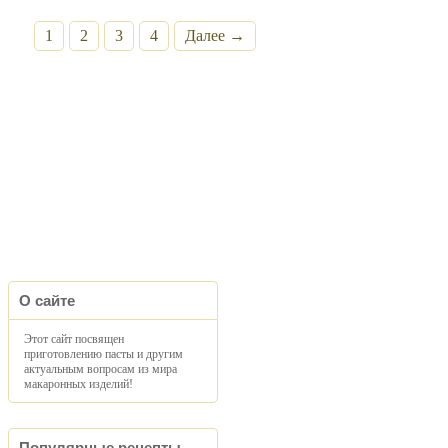
1
2
3
4
Далее →
О сайте
Этот сайт посвящен
приготовлению пасты и другим
актуальным вопросам из мира
макаронных изделий!
Популярные рецепты