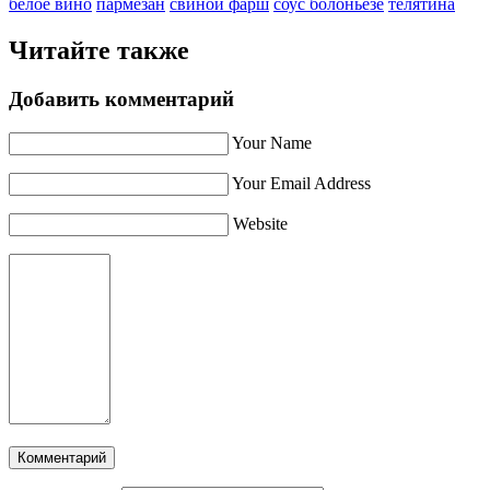
белое вино
пармезан
свиной фарш
соус болоньезе
телятина
Читайте также
Добавить комментарий
Your Name
Your Email Address
Website