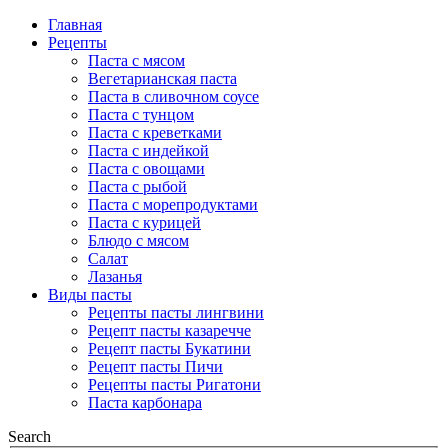
Главная
Рецепты
Паста с мясом
Вегетарианская паста
Паста в сливочном соусе
Паста с тунцом
Паста с креветками
Паста с индейкой
Паста с овощами
Паста с рыбой
Паста с морепродуктами
Паста с курицей
Блюдо с мясом
Салат
Лазанья
Виды пасты
Рецепты пасты лингвини
Рецепт пасты казаречче
Рецепт пасты Букатини
Рецепт пасты Пичи
Рецепты пасты Ригатони
Паста карбонара
Search