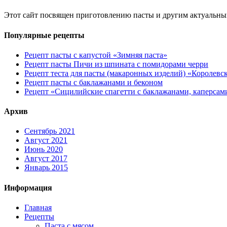
Этот сайт посвящен приготовлению пасты и другим актуальны
Популярные рецепты
Рецепт пасты с капустой «Зимняя паста»
Рецепт пасты Пичи из шпината с помидорами черри
Рецепт теста для пасты (макаронных изделий) «Королевс
Рецепт пасты с баклажанами и беконом
Рецепт «Сицилийские спагетти с баклажанами, каперсам
Архив
Сентябрь 2021
Август 2021
Июнь 2020
Август 2017
Январь 2015
Информация
Главная
Рецепты
Паста с мясом