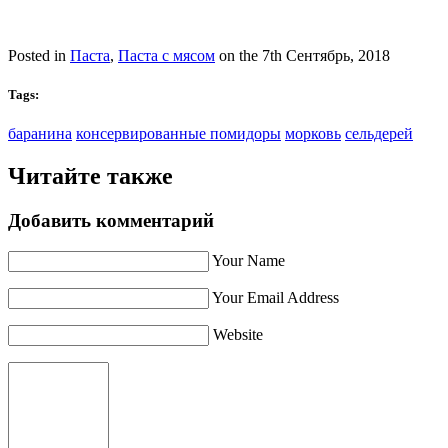
Posted in
Паста
,
Паста с мясом
on the 7th Сентябрь, 2018
Tags:
баранина
консервированные помидоры
морковь
сельдерей
Читайте также
Добавить комментарий
Your Name
Your Email Address
Website