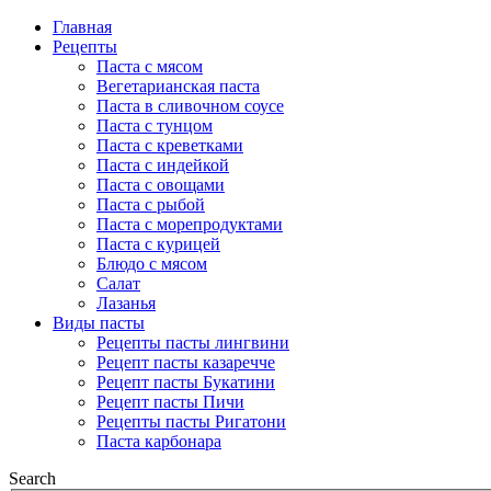
Главная
Рецепты
Паста с мясом
Вегетарианская паста
Паста в сливочном соусе
Паста с тунцом
Паста с креветками
Паста с индейкой
Паста с овощами
Паста с рыбой
Паста с морепродуктами
Паста с курицей
Блюдо с мясом
Салат
Лазанья
Виды пасты
Рецепты пасты лингвини
Рецепт пасты казаречче
Рецепт пасты Букатини
Рецепт пасты Пичи
Рецепты пасты Ригатони
Паста карбонара
Search