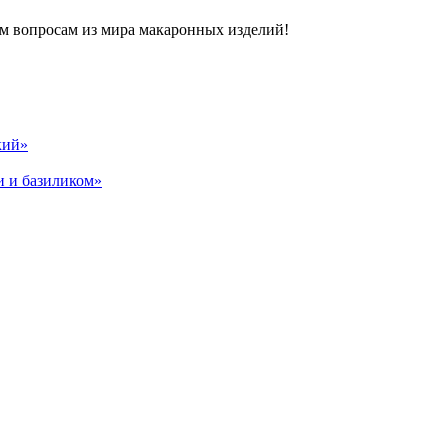
м вопросам из мира макаронных изделий!
кий»
и и базиликом»