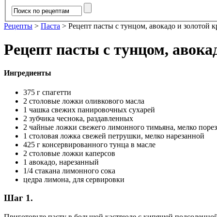
Рецепты
>
Паста
>
Рецепт пасты с тунцом, авокадо и золотой 
Рецепт пасты с тунцом, авока
Ингредиенты
375 г спагетти
2 столовые ложки оливкового масла
1 чашка свежих панировочных сухарей
2 зубчика чеснока, раздавленных
2 чайные ложки свежего лимонного тимьяна, мелко поре
1 столовая ложка свежей петрушки, мелко нарезанной
425 г консервированного тунца в масле
2 столовые ложки каперсов
1 авокадо, нарезанный
1/4 стакана лимонного сока
цедра лимона, для сервировки
Шаг 1.
Приготовьте пасту в большой кастрюле с кипящей подсоленной 