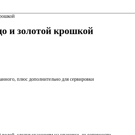
крошкой
до и золотой крошкой
занного, плюс дополнительно для сервировки
водой, следуя указаниям на упаковке, до готовности.