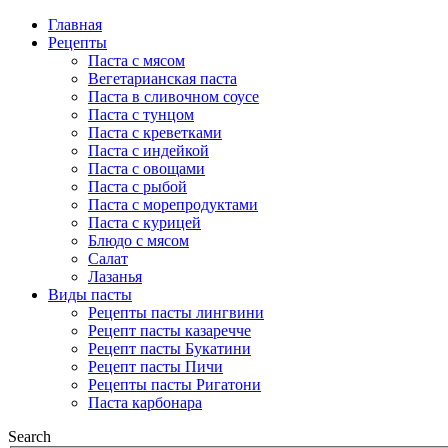
Главная
Рецепты
Паста с мясом
Вегетарианская паста
Паста в сливочном соусе
Паста с тунцом
Паста с креветками
Паста с индейкой
Паста с овощами
Паста с рыбой
Паста с морепродуктами
Паста с курицей
Блюдо с мясом
Салат
Лазанья
Виды пасты
Рецепты пасты лингвини
Рецепт пасты казаречче
Рецепт пасты Букатини
Рецепт пасты Пичи
Рецепты пасты Ригатони
Паста карбонара
Search