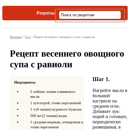
Рецепты
Виды пасты
Рецепты
>
Суп
>
Рецепт весеннего овощного супа с равиоли
Рецепт весеннего овощного
супа с равиоли
Шаг 1.
Ингредиенты
Нагрейте масло в
2 чайные ложки оливкового
большой
масла
кастрюле на
1 лук-порей, тонко нарезанный
среднем огне.
1 л (4 чашки) куриного бульона
Добавьте лук-
500 мл (2 чашки) воды
порей и готовьте,
периодически
1 средняя морковь, очищенная и
размешивая, в
тонко нарезанная