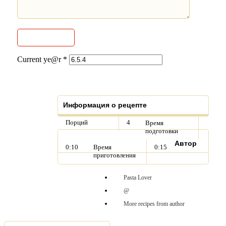
Current ye@r
*
Информация о рецепте
Порций
4
Время
подготовки
Автор
0:10
Время
0:15
приготовления
Pasta Lover
@
More recipes from author