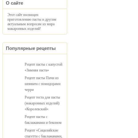
О сайте
Этот сайт посвящен
приготовлению пасты и другим
актуальным вопросам из мира
макаронных изделий!
Популярные рецепты
Рецепт пасты с капустой
«Зимняя паста»
Рецепт пасты Пичи из
шпината с помидорами
черри
Рецепт теста для пасты
(макаронных изделий)
«Королевский»
Рецепт пасты с
баклажанами и беконом
Рецепт «Сицилийские
спагетти с баклажанами,