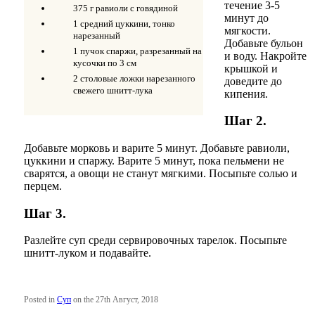
течение 3-5
375 г равиоли с говядиной
минут до
1 средний цуккини, тонко
мягкости.
нарезанный
Добавьте бульон
1 пучок спаржи, разрезанный на
и воду. Накройте
кусочки по 3 см
крышкой и
2 столовые ложки нарезанного
доведите до
свежего шнитт-лука
кипения.
Шаг 2.
Добавьте морковь и варите 5 минут. Добавьте равиоли,
цуккини и спаржу. Варите 5 минут, пока пельмени не
сварятся, а овощи не станут мягкими. Посыпьте солью и
перцем.
Шаг 3.
Разлейте суп среди сервировочных тарелок. Посыпьте
шнитт-луком и подавайте.
Posted in
Суп
on the 27th Август, 2018