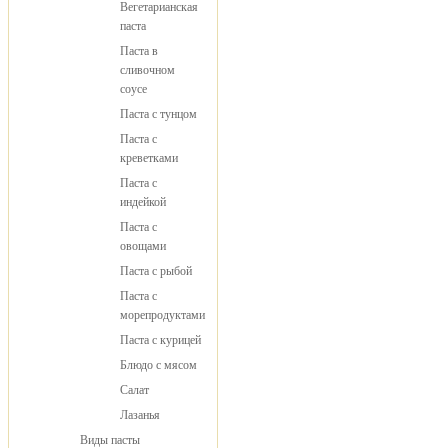
Вегетарианская
паста
Паста в
сливочном
соусе
Паста с тунцом
Паста с
креветками
Паста с
индейкой
Паста с
овощами
Паста с рыбой
Паста с
морепродуктами
Паста с курицей
Блюдо с мясом
Салат
Лазанья
Виды пасты