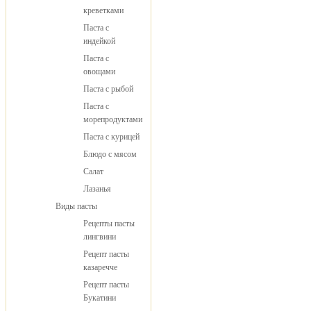
креветками
Паста с
индейкой
Паста с
овощами
Паста с рыбой
Паста с
морепродуктами
Паста с курицей
Блюдо с мясом
Салат
Лазанья
Виды пасты
Рецепты пасты
лингвини
Рецепт пасты
казаречче
Рецепт пасты
Букатини