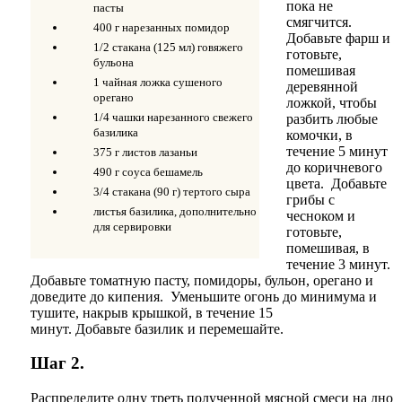
пока не
пасты
смягчится.
400 г нарезанных помидор
Добавьте фарш и
1/2 стакана (125 мл) говяжего
готовьте,
бульона
помешивая
1 чайная ложка сушеного
деревянной
орегано
ложкой, чтобы
1/4 чашки нарезанного свежего
разбить любые
базилика
комочки, в
течение 5 минут
375 г листов лазаньи
до коричневого
490 г соуса бешамель
цвета. Добавьте
3/4 стакана (90 г) тертого сыра
грибы с
листья базилика, дополнительно
чесноком и
для сервировки
готовьте,
помешивая, в
течение 3 минут.
Добавьте томатную пасту, помидоры, бульон, орегано и
доведите до кипения. Уменьшите огонь до минимума и
тушите, накрыв крышкой, в течение 15
минут. Добавьте базилик и перемешайте.
Шаг 2.
Распределите одну треть полученной мясной смеси на дно