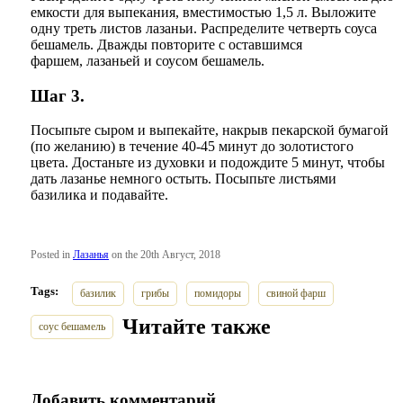
емкости для выпекания, вместимостью 1,5 л. Выложите
одну треть листов лазаньи. Распределите четверть соуса
бешамель. Дважды повторите с оставшимся
фаршем, лазаньей и соусом бешамель.
Шаг 3.
Посыпьте сыром и выпекайте, накрыв пекарской бумагой
(по желанию) в течение 40-45 минут до золотистого
цвета. Достаньте из духовки и подождите 5 минут, чтобы
дать лазанье немного остыть. Посыпьте листьями
базилика и подавайте.
Posted in
Лазанья
on the 20th Август, 2018
Tags:
базилик
грибы
помидоры
свиной фарш
Читайте также
соус бешамель
Добавить комментарий