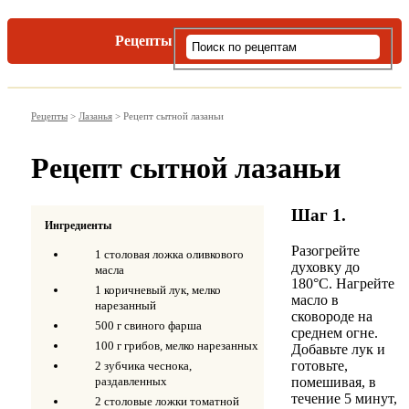
Рецепты
Виды пасты
Рецепты
>
Лазанья
>
Рецепт сытной лазаньи
Рецепт сытной лазаньи
Шаг 1.
Ингредиенты
Разогрейте
1 столовая ложка оливкового
духовку до
масла
180°С. Нагрейте
1 коричневый лук, мелко
масло в
нарезанный
сковороде на
500 г свиного фарша
среднем огне.
100 г грибов, мелко нарезанных
Добавьте лук и
готовьте,
2 зубчика чеснока,
помешивая, в
раздавленных
течение 5 минут,
2 столовые ложки томатной