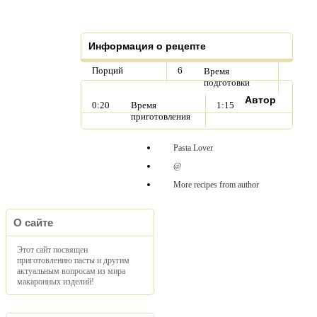
Информация о рецепте
Порций
6
Время
подготовки
Автор
0:20
Время
1:15
приготовления
Pasta Lover
@
More recipes from author
О сайте
Этот сайт посвящен
приготовлению пасты и другим
актуальным вопросам из мира
макаронных изделий!