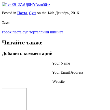
Posted in
Паста
,
Суп
on the 14th Декабрь, 2016
Tags:
горох
паста
суп
тортеллини
шпинат
Читайте также
Добавить комментарий
Your Name
Your Email Address
Website