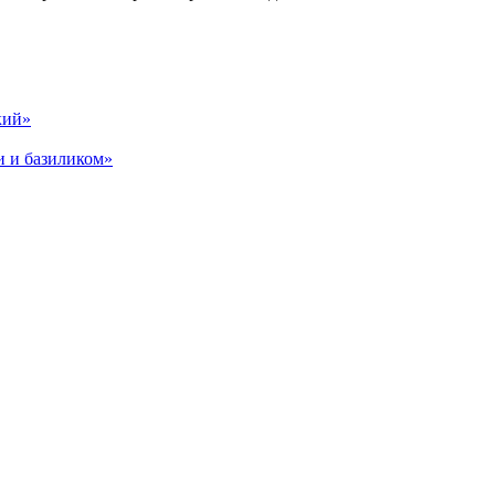
кий»
и и базиликом»