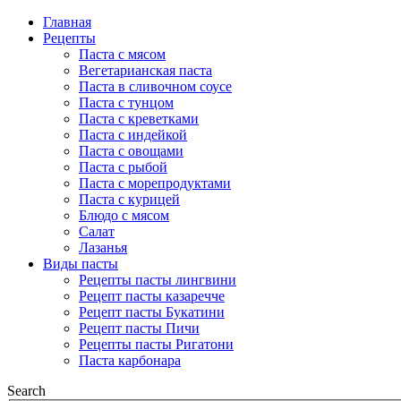
Главная
Рецепты
Паста с мясом
Вегетарианская паста
Паста в сливочном соусе
Паста с тунцом
Паста с креветками
Паста с индейкой
Паста с овощами
Паста с рыбой
Паста с морепродуктами
Паста с курицей
Блюдо с мясом
Салат
Лазанья
Виды пасты
Рецепты пасты лингвини
Рецепт пасты казаречче
Рецепт пасты Букатини
Рецепт пасты Пичи
Рецепты пасты Ригатони
Паста карбонара
Search