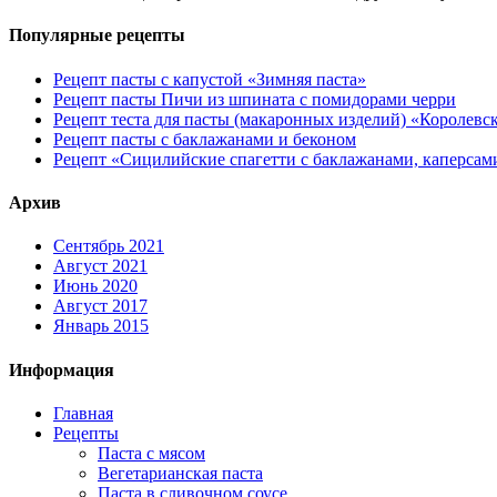
Популярные рецепты
Рецепт пасты с капустой «Зимняя паста»
Рецепт пасты Пичи из шпината с помидорами черри
Рецепт теста для пасты (макаронных изделий) «Королевс
Рецепт пасты с баклажанами и беконом
Рецепт «Сицилийские спагетти с баклажанами, каперсам
Архив
Сентябрь 2021
Август 2021
Июнь 2020
Август 2017
Январь 2015
Информация
Главная
Рецепты
Паста с мясом
Вегетарианская паста
Паста в сливочном соусе