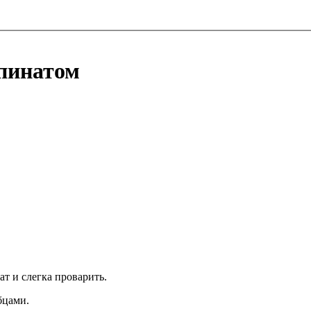
шпинатом
т и слегка проварить.
бцами.