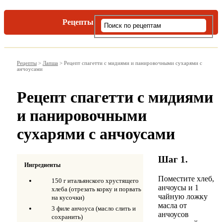
Рецепты
Виды пасты
Рецепты
>
Лапша
>
Рецепт спагетти с мидиями и панировочными сухарями с
анчоусами
Рецепт спагетти с мидиями
и панировочными
сухарями с анчоусами
Шаг 1.
Ингредиенты
Поместите хлеб,
150 г итальянского хрустящего
анчоусы и 1
хлеба (отрезать корку и порвать
чайную ложку
на кусочки)
масла от
3 филе анчоуса (масло слить и
анчоусов
сохранить)