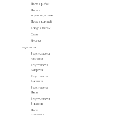
Паста с рыбой
Паста с
морепродуктами
Паста с курицей
Блюдо с мясом
Салат
Лазанья
Виды пасты
Рецепты пасты
лингвини
Рецепт пасты
казаречче
Рецепт пасты
Букатини
Рецепт пасты
Пичи
Рецепты пасты
Ригатони
Паста