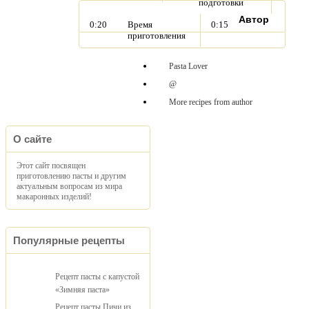
подготовки
Автор
0:20
Время
0:15
приготовления
Pasta Lover
@
More recipes from author
О сайте
Этот сайт посвящен
приготовлению пасты и другим
актуальным вопросам из мира
макаронных изделий!
Популярные рецепты
Рецепт пасты с капустой
«Зимняя паста»
Рецепт пасты Пичи из