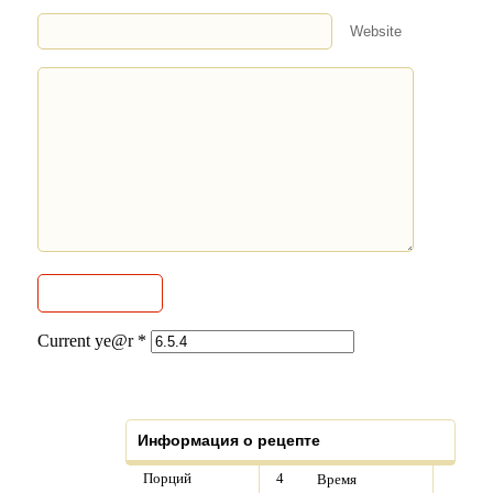
Website
Current ye@r
*
Информация о рецепте
Порций
4
Время