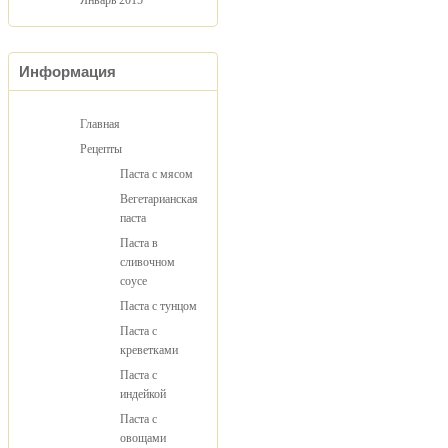
Январь 2015
Информация
Главная
Рецепты
Паста с мясом
Вегетарианская
паста
Паста в
сливочном
соусе
Паста с тунцом
Паста с
креветками
Паста с
индейкой
Паста с
овощами