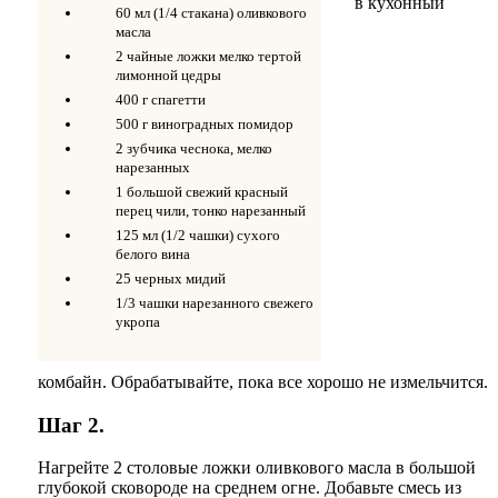
в кухонный
60 мл (1/4 стакана) оливкового
масла
2 чайные ложки мелко тертой
лимонной цедры
400 г спагетти
500 г виноградных помидор
2 зубчика чеснока, мелко
нарезанных
1 большой свежий красный
перец чили, тонко нарезанный
125 мл (1/2 чашки) сухого
белого вина
25 черных мидий
1/3 чашки нарезанного свежего
укропа
комбайн. Обрабатывайте, пока все хорошо не измельчится.
Шаг 2.
Нагрейте 2 столовые ложки оливкового масла в большой
глубокой сковороде на среднем огне. Добавьте смесь из