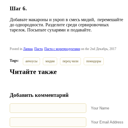
Шаг 6.
Добавьте макароны и укроп в смесь мидий, перемешайте
до однородности. Разделите среди сервировочных
тарелок. Посыпьте сухарями и подавайте.
Posted in
Лапша
,
Паста
,
Паста с морепродуктами
on the 2nd Декабрь, 2017
Tags:
анчоусы
мидии
перец чили
помидоры
Читайте также
Добавить комментарий
Your Name
Your Email Address