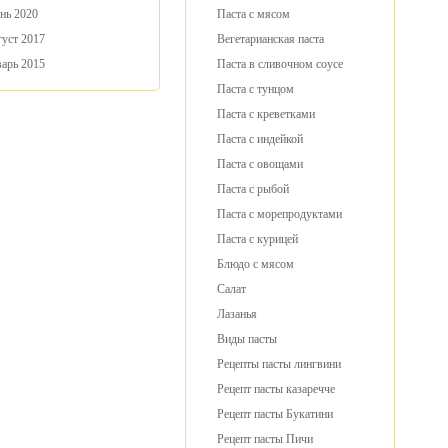
нь 2020
Паста с мясом
уст 2017
Вегетарианская паста
арь 2015
Паста в сливочном соусе
Паста с тунцом
Паста с креветками
Паста с индейкой
Паста с овощами
Паста с рыбой
Паста с морепродуктами
Паста с курицей
Блюдо с мясом
Салат
Лазанья
Виды пасты
Рецепты пасты лингвини
Рецепт пасты казаречче
Рецепт пасты Букатини
Рецепт пасты Пичи