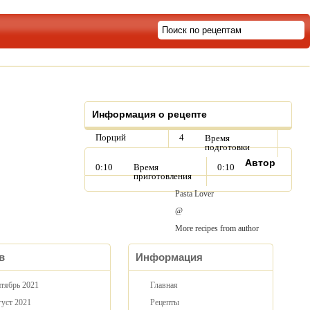
Информация о рецепте
Порций
4
Время
подготовки
Автор
0:10
Время
0:10
приготовления
Pasta Lover
@
More recipes from author
в
Информация
тябрь 2021
Главная
уст 2021
Рецепты