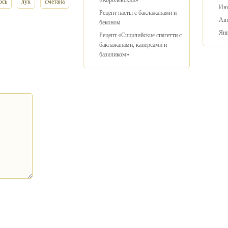
«Королевский»
ось
лук
сметана
Ию
Рецепт пасты с баклажанами и
Авг
беконом
Янв
Рецепт «Сицилийские спагетти с
баклажанами, каперсами и
базиликом»