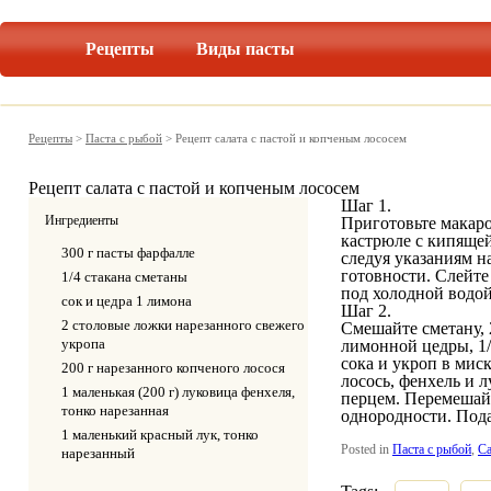
Рецепты
Виды пасты
Рецепты
>
Паста с рыбой
>
Рецепт салата с пастой и копченым лососем
Рецепт салата с пастой и копченым лососем
Шаг 1.
Ингредиенты
Приготовьте макар
кастрюле с кипяще
300 г пасты фарфалле
следуя указаниям на
готовности. Слейте
1/4 стакана сметаны
под холодной водой
сок и цедра 1 лимона
Шаг 2.
2 столовые ложки нарезанного свежего
Смешайте сметану,
укропа
лимонной цедры, 1/
сока и укроп в мис
200 г нарезанного копченого лосося
лосось, фенхель и 
1 маленькая (200 г) луковица фенхеля,
перцем. Перемешай
тонко нарезанная
однородности. Пода
1 маленький красный лук, тонко
Posted in
Паста с рыбой
,
Са
нарезанный