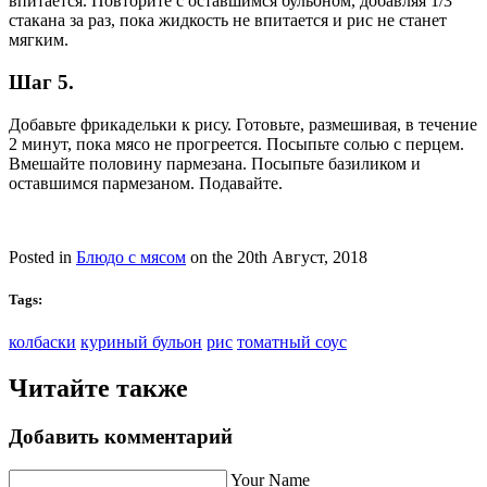
впитается. Повторите с оставшимся бульоном, добавляя 1/3
стакана за раз, пока жидкость не впитается и рис не станет
мягким.
Шаг 5.
Добавьте фрикадельки к рису. Готовьте, размешивая, в течение
2 минут, пока мясо не прогреется. Посыпьте солью с перцем.
Вмешайте половину пармезана. Посыпьте базиликом и
оставшимся пармезаном. Подавайте.
Posted in
Блюдо с мясом
on the 20th Август, 2018
Tags:
колбаски
куриный бульон
рис
томатный соус
Читайте также
Добавить комментарий
Your Name