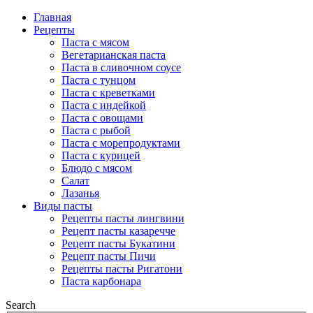
Главная
Рецепты
Паста с мясом
Вегетарианская паста
Паста в сливочном соусе
Паста с тунцом
Паста с креветками
Паста с индейкой
Паста с овощами
Паста с рыбой
Паста с морепродуктами
Паста с курицей
Блюдо с мясом
Салат
Лазанья
Виды пасты
Рецепты пасты лингвини
Рецепт пасты казаречче
Рецепт пасты Букатини
Рецепт пасты Пичи
Рецепты пасты Ригатони
Паста карбонара
Search