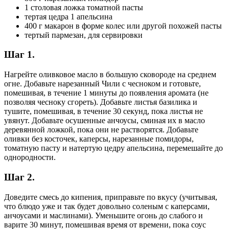
1 столовая ложка томатной пасты
тертая цедра 1 апельсина
400 г макарон в форме колес или другой похожей пасты
тертый пармезан, для сервировки
Шаг 1.
Нагрейте оливковое масло в большую сковороде на среднем
огне. Добавьте нарезанный Чили с чесноком и готовьте,
помешивая, в течение 1 минуты до появления аромата (не
позволяя чесноку сгореть). Добавьте листья базилика и
тушите, помешивая, в течение 30 секунд, пока листья не
увянут. Добавьте осушенные анчоусы, сминая их в масло
деревянной ложкой, пока они не растворятся. Добавьте
оливки без косточек, каперсы, нарезанные помидоры,
томатную пасту и натертую цедру апельсина, перемешайте до
однородности.
Шаг 2.
Доведите смесь до кипения, приправьте по вкусу (учитывая,
что блюдо уже и так будет довольно соленым с каперсами,
анчоусами и маслинами). Уменьшите огонь до слабого и
варите 30 минут, помешивая время от времени, пока соус