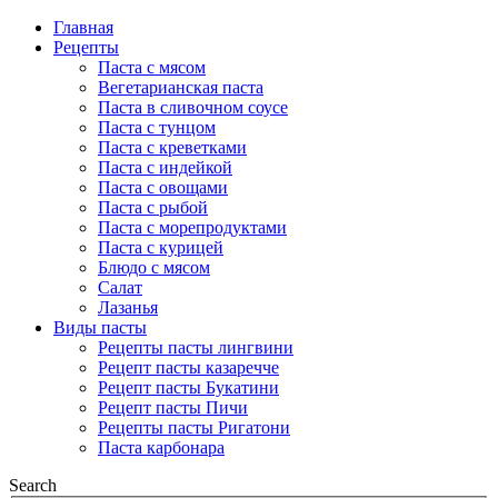
Главная
Рецепты
Паста с мясом
Вегетарианская паста
Паста в сливочном соусе
Паста с тунцом
Паста с креветками
Паста с индейкой
Паста с овощами
Паста с рыбой
Паста с морепродуктами
Паста с курицей
Блюдо с мясом
Салат
Лазанья
Виды пасты
Рецепты пасты лингвини
Рецепт пасты казаречче
Рецепт пасты Букатини
Рецепт пасты Пичи
Рецепты пасты Ригатони
Паста карбонара
Search