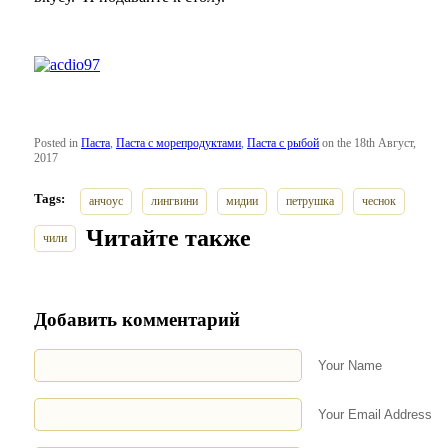
Posted in
Паста
,
Паста с морепродуктами
,
Паста с рыбой
on the 18th Август,
2017
Tags:
анчоус
лингвини
мидии
петрушка
чеснок
Читайте также
чили
Добавить комментарий
Your Name
Your Email Address