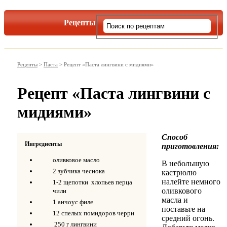
Рецепты
Виды пасты
Рецепты
>
Паста
>
Рецепт «Паста лингвини с мидиями»
Рецепт «Паста лингвини с
мидиями»
Способ
Ингредиенты
приготовления:
оливковое масло
В небольшую
2 зубчика чеснока
кастрюлю
налейте немного
1-2 щепотки хлопьев перца
оливкового
чили
масла и
1 анчоус филе
поставьте на
12 спелых помидоров черри
средний огонь.
250 г лингвини