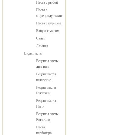
Паста с рыбой
Паста с
морепродуктами
Паста с курицей
Блюдо с мясом
Салат
Лазанья
Виды пасты
Рецепты пасты
лингвини
Рецепт пасты
казаречче
Рецепт пасты
Букатини
Рецепт пасты
Пичи
Рецепты пасты
Ригатони
Паста
карбонара