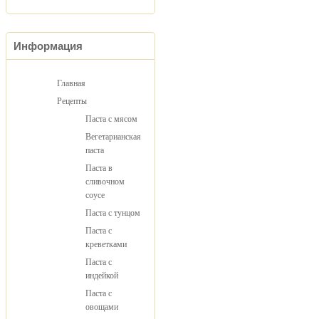
Информация
Главная
Рецепты
Паста с мясом
Вегетарианская
паста
Паста в
сливочном
соусе
Паста с тунцом
Паста с
креветками
Паста с
индейкой
Паста с
овощами