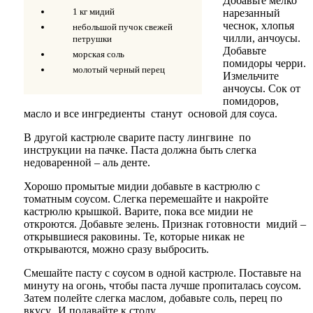
Добавьте мелко
1 кг мидий
нарезанный
чеснок, хлопья
небольшой пучок свежей
чилли, анчоусы.
петрушки
Добавьте
морская соль
помидоры черри.
молотый черный перец
Измельчите
анчоусы. Сок от
помидоров,
масло и все ингредиенты станут основой для соуса.
В другой кастрюле сварите пасту лингвине по
инструкции на пачке. Паста должна быть слегка
недоваренной – аль денте.
Хорошо промытые мидии добавьте в кастрюлю с
томатным соусом. Слегка перемешайте и накройте
кастрюлю крышкой. Варите, пока все мидии не
откроются. Добавьте зелень. Признак готовности мидий –
открывшиеся раковины. Те, которые никак не
открываются, можно сразу выбросить.
Смешайте пасту с соусом в одной кастрюле. Поставьте на
минуту на огонь, чтобы паста лучше пропиталась соусом.
Затем полейте слегка маслом, добавьте соль, перец по
вкусу. И подавайте к столу.