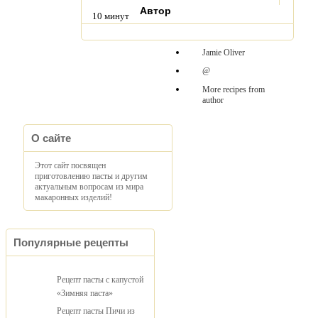
Автор
10 минут
Jamie Oliver
@
More recipes from
author
О сайте
Этот сайт посвящен
приготовлению пасты и другим
актуальным вопросам из мира
макаронных изделий!
Популярные рецепты
Рецепт пасты с капустой
«Зимняя паста»
Рецепт пасты Пичи из