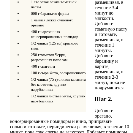
размешивая, в
1 столовая ложка томатной
пасты
течение 3-4
минут до
600 г бараньего фарша
мягкости.
1 чайная ложка сушеного
Добавьте
орегано
томатную пасту
400 г нарезанных
и готовьте,
консервированных помидор
размешивая, в
1/2 чашки (125 мл) красного
течение 1
вина
минуты.
250 г томатов Черри,
Добавьте
разрезанных пополам
баранину и
варите,
400 г спагетти
размешивая, в
100 г сыра Фета, раскрошенного
течение 2-3
1/2 чашки (75 г) оливок каламата
минут, пока не
без косточек, крупно
подрумянится.
нарубленных
1/2 чашки листьев мяты, крупно
Шаг 2.
нарубленных
Добавьте
орегано,
консервированные помидоры и вино, приправьте
солью и готовьте, периодически размешивая, в течение 10
минут, пока соус слегка не загустеет. Добавьте помидоры