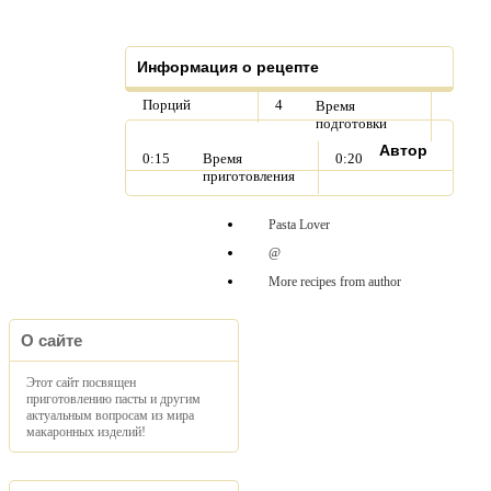
Информация о рецепте
Порций
4
Время
подготовки
Автор
0:15
Время
0:20
приготовления
Pasta Lover
@
More recipes from author
О сайте
Этот сайт посвящен
приготовлению пасты и другим
актуальным вопросам из мира
макаронных изделий!