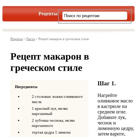
Рецепты
Виды пасты
Рецепты
>
Паста
>
Рецепт макарон в греческом стиле
Рецепт макарон в
греческом стиле
Шаг 1.
Ингредиенты
Нагрейте
2 столовые ложки оливкового
оливковое масло
масла
в кастрюле на
1 красный лук, мелко
среднем огне.
нарезанный
Добавьте лук,
2 зубчика чеснока, мелко
чеснок и
нарезанного
лимонную цедру,
тертая цедра 1 лимона
затем варите,