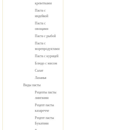
креветками
Паста с
индейкой
Паста с
овощами
Паста с рыбой
Паста с
морепродуктами
Паста с курицей
Блюдо с мясом
Салат
Лазанья
Виды пасты
Рецепты пасты
лингвини
Рецепт пасты
казаречче
Рецепт пасты
Букатини