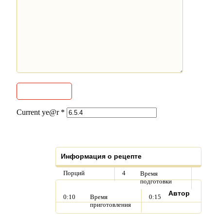
Current ye@r
*
Информация о рецепте
Порций
4
Время
подготовки
Автор
0:10
Время
0:15
приготовления