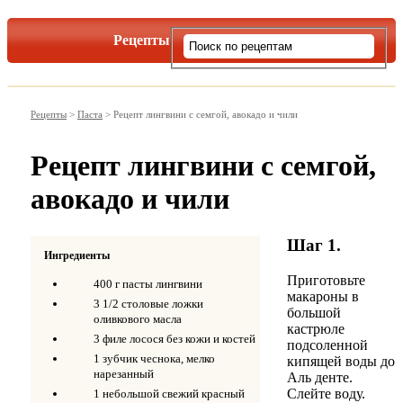
Рецепты
Виды пасты
Рецепты
>
Паста
>
Рецепт лингвини с семгой, авокадо и чили
Рецепт лингвини с семгой,
авокадо и чили
Шаг 1.
Ингредиенты
Приготовьте
400 г пасты лингвини
макароны в
3 1/2 столовые ложки
большой
оливкового масла
кастрюле
3 филе лосося без кожи и костей
подсоленной
1 зубчик чеснока, мелко
кипящей воды до
нарезанный
Аль денте.
Слейте воду.
1 небольшой свежий красный