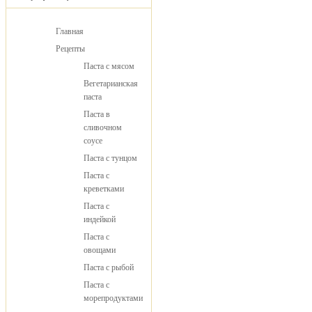
Главная
Рецепты
Паста с мясом
Вегетарианская
паста
Паста в
сливочном
соусе
Паста с тунцом
Паста с
креветками
Паста с
индейкой
Паста с
овощами
Паста с рыбой
Паста с
морепродуктами