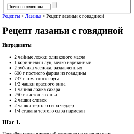
Рецепты
>
Лазанья
>
Рецепт лазаньи с говядиной
Рецепт лазаньи с говядиной
Ингредиенты
2 чайные ложки оливкового масла
1 коричневый лук, мелко нарезанный
2 зубчика чеснока, раздавленных
600 г постного фарша из говядины
737 г томатного соуса
1/2 чашки красного вина
1 чайная ложка сахара
250 г листов лазаньи
2 чашки сливок
2 чашки тертого сыра чеддер
1/4 стакана тертого сыра пармезан
Шаг 1.
Нагрейте масло в тяжелой кастрюле на среднем огне.