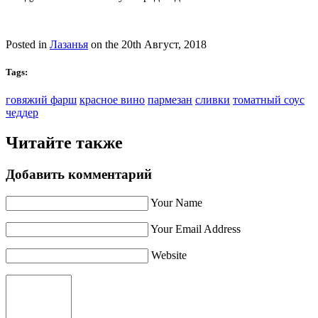
Posted in
Лазанья
on the 20th Август, 2018
Tags:
говяжий фарш
красное вино
пармезан
сливки
томатный соус
чеддер
Читайте также
Добавить комментарий
Your Name
Your Email Address
Website