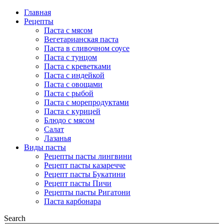
Главная
Рецепты
Паста с мясом
Вегетарианская паста
Паста в сливочном соусе
Паста с тунцом
Паста с креветками
Паста с индейкой
Паста с овощами
Паста с рыбой
Паста с морепродуктами
Паста с курицей
Блюдо с мясом
Салат
Лазанья
Виды пасты
Рецепты пасты лингвини
Рецепт пасты казаречче
Рецепт пасты Букатини
Рецепт пасты Пичи
Рецепты пасты Ригатони
Паста карбонара
Search