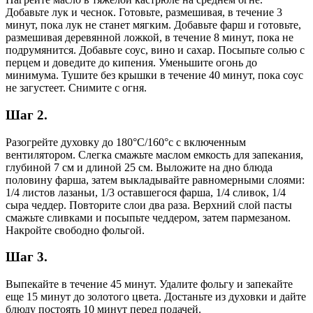
Добавьте лук и чеснок. Готовьте, размешивая, в течение 3
минут, пока лук не станет мягким. Добавьте фарш и готовьте,
размешивая деревянной ложкой, в течение 8 минут, пока не
подрумянится. Добавьте соус, вино и сахар. Посыпьте солью с
перцем и доведите до кипения. Уменьшите огонь до
минимума. Тушите без крышки в течение 40 минут, пока соус
не загустеет. Снимите с огня.
Шаг 2.
Разогрейте духовку до 180°C/160°с с включенным
вентилятором. Слегка смажьте маслом емкость для запекания,
глубиной 7 см и длиной 25 см. Выложите на дно блюда
половину фарша, затем выкладывайте равномерными слоями:
1/4 листов лазаньи, 1/3 оставшегося фарша, 1/4 сливок, 1/4
сыра чеддер. Повторите слои два раза. Верхний слой пасты
смажьте сливками и посыпьте чеддером, затем пармезаном.
Накройте свободно фольгой.
Шаг 3.
Выпекайте в течение 45 минут. Удалите фольгу и запекайте
еще 15 минут до золотого цвета. Достаньте из духовки и дайте
блюду постоять 10 минут перед подачей.