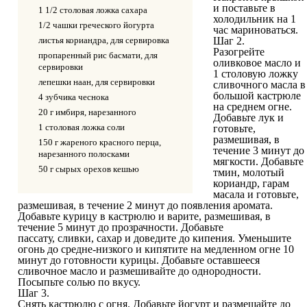
и поставьте в
1 1/2 столовая ложка сахара
холодильник на 1
1/2 чашки греческого йогурта
час мариноваться.
листья кориандра, для сервировка
Шаг 2.
Разогрейте
пропаренный рис басмати, для
оливковое масло и
сервировки
1 столовую ложку
лепешки наан, для сервировки
сливочного масла в
большой кастрюле
4 зубчика чеснока
на среднем огне.
20 г имбиря, нарезанного
Добавьте лук и
1 столовая ложка соли
готовьте,
размешивая, в
150 г жареного красного перца,
течение 3 минут до
нарезанного полосками
мягкости. Добавьте
50 г сырых орехов кешью
тмин, молотый
кориандр, гарам
масала и готовьте,
размешивая, в течение 2 минут до появления аромата.
Добавьте курицу в кастрюлю и варите, размешивая, в
течение 5 минут до прозрачности. Добавьте
пассату, сливки, сахар и доведите до кипения. Уменьшите
огонь до средне-низкого и кипятите на медленном огне 10
минут до готовности курицы. Добавьте оставшееся
сливочное масло и размешивайте до однородности.
Посыпьте солью по вкусу.
Шаг 3.
Снять кастрюлю с огня. Добавьте йогурт и размешайте до