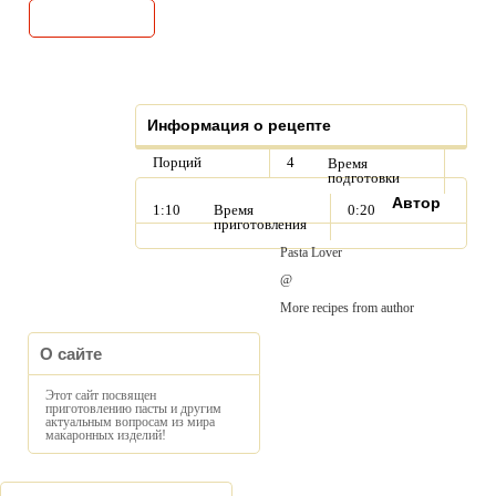
Информация о рецепте
Порций
4
Время
подготовки
Автор
1:10
Время
0:20
приготовления
Pasta Lover
@
More recipes from author
О сайте
Этот сайт посвящен
приготовлению пасты и другим
актуальным вопросам из мира
макаронных изделий!