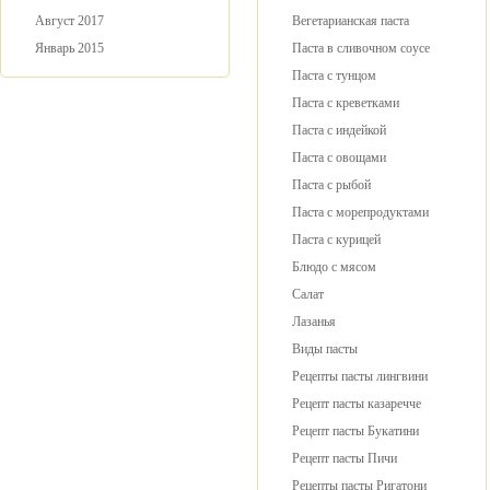
Август 2017
Вегетарианская паста
Январь 2015
Паста в сливочном соусе
Паста с тунцом
Паста с креветками
Паста с индейкой
Паста с овощами
Паста с рыбой
Паста с морепродуктами
Паста с курицей
Блюдо с мясом
Салат
Лазанья
Виды пасты
Рецепты пасты лингвини
Рецепт пасты казаречче
Рецепт пасты Букатини
Рецепт пасты Пичи
Рецепты пасты Ригатони