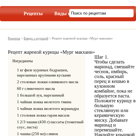
Рецепты
Виды пасты
Рецепты
>
Блюдо с курицей
>
Рецепт жареной курицы «Мург макхани»
Рецепт жареной курицы «Мург макхани»
Шаг 1.
Ингредиенты
Чтобы сделать
маринад, смешайте
1 кг филе куриных бедрышек,
чеснок, имбирь,
нарезанных крупными кусками
соль, красный
перец и кешью в
2 столовые ложки оливкового масла
кухонном
60 г сливочного масла
комбайне, пока не
1 большой лук, нарезанный
образуется паста.
Положите курицу в
1 чайная ложка молотого тмина
большую
1 чайная ложка молотого кориандра
стеклянную или
керамическую
1 столовая ложка гарам масала
миску. Добавьте
1 2/3 чашки (430 г) пассаты (томатный
маринад и
соус, паста)
перемешайте.
1 чашка (250 мл) сливок
Накройте крышкой