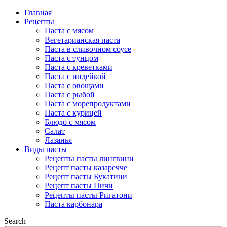
Главная
Рецепты
Паста с мясом
Вегетарианская паста
Паста в сливочном соусе
Паста с тунцом
Паста с креветками
Паста с индейкой
Паста с овощами
Паста с рыбой
Паста с морепродуктами
Паста с курицей
Блюдо с мясом
Салат
Лазанья
Виды пасты
Рецепты пасты лингвини
Рецепт пасты казаречче
Рецепт пасты Букатини
Рецепт пасты Пичи
Рецепты пасты Ригатони
Паста карбонара
Search