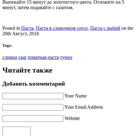
Выпекайте 15 минут до золотистого цвета. Отложите на 5
минут, затем подавайте с салатом.
Posted in
Паста
,
Паста в сливочном соусе
,
Паста с рыбой
on the
20th Август, 2018
Tags:
сливки
сыр
томатная паста
тунец
Читайте также
Добавить комментарий
Your Name
Your Email Address
Website