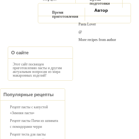
подготовки
Автор
Время
приготовления
Pasta Lover
@
More recipes from author
О сайте
Этот сайт посвящен
приготовлению пасты и другим
актуальным вопросам из мира
макаронных изделий!
Популярные рецепты
Рецепт пасты с капустой
«Зимняя паста»
Рецепт пасты Пичи из шпината
с помидорами черри
Рецепт теста для пасты