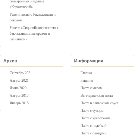
(макаронных изделий)
«Королевский»
Рецепт пасты с баклажанами и
беконом
Рецепт «Сицилийские спагетти с
баклажанами, каперсами и
базиликом»
Архив
Информация
Сентябрь 2021
Главная
Август 2021
Рецепты
Июнь 2020
Паста с мясом
Август 2017
Вегетарианская паста
Январь 2015
Паста в сливочном соусе
Паста с тунцом
Паста с креветками
Паста с индейкой
Паста с овощами