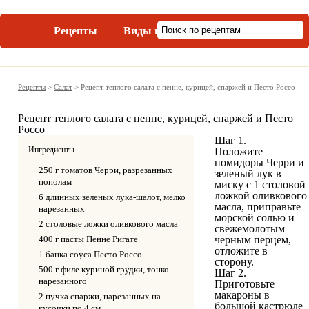
Рецепты
Виды пасты
Рецепты
>
Салат
>
Рецепт теплого салата с пенне, курицей, спаржей и Песто Россо
Рецепт теплого салата с пенне, курицей, спаржей и Песто
Россо
Шаг 1.
Ингредиенты
Положите
помидоры Черри и
250 г томатов Черри, разрезанных
зеленый лук в
пополам
миску с 1 столовой
ложкой оливкового
6 длинных зеленых лука-шалот, мелко
масла, приправьте
нарезанных
морской солью и
2 столовые ложки оливкового масла
свежемолотым
400 г пасты Пенне Ригате
черным перцем,
отложите в
1 банка соуса Песто Россо
сторону.
500 г филе куриной грудки, тонко
Шаг 2.
нарезанного
Приготовьте
макароны в
2 пучка спаржи, нарезанных на
большой кастрюле
кусочки по 4 см