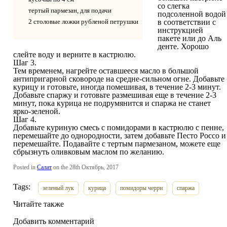
со слегка
тертый пармезан, для подачи
подсоленной водой
2 столовые ложки рубленой петрушки
в соответствии с
инструкцией
пакете или до Аль
денте. Хорошо
слейте воду и верните в кастрюлю.
Шаг 3.
Тем временем, нагрейте оставшееся масло в большой
антипригарной сковороде на средне-сильном огне. Добавьте
курицу и готовьте, иногда помешивая, в течение 2-3 минут.
Добавьте спаржу и готовьте размешивая еще в течение 2-3
минут, пока курица не подрумянится и спаржа не станет
ярко-зеленой.
Шаг 4.
Добавьте куриную смесь с помидорами в кастрюлю с пенне,
перемешайте до однородности, затем добавьте Песто Россо и
перемешайте. Подавайте с тертым пармезаном, можете еще
сбрызнуть оливковым маслом по желанию.
Posted in
Салат
on the 28th Октябрь, 2017
Tags:
зеленый лук
курица
помидоры черри
спаржа
Читайте также
Добавить комментарий