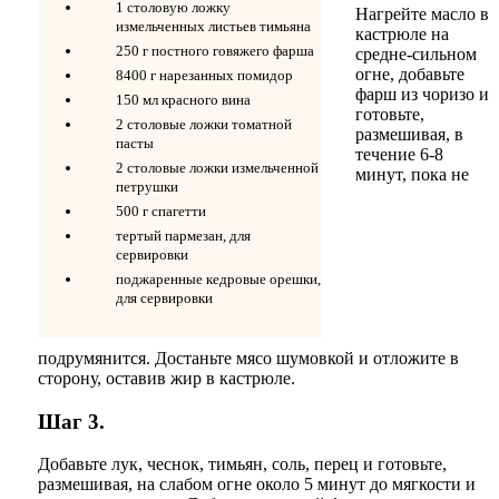
1 столовую ложку
Нагрейте масло в
измельченных листьев тимьяна
кастрюле на
250 г постного говяжего фарша
средне-сильном
огне, добавьте
8400 г нарезанных помидор
фарш из чоризо и
150 мл красного вина
готовьте,
2 столовые ложки томатной
размешивая, в
пасты
течение 6-8
2 столовые ложки измельченной
минут, пока не
петрушки
500 г спагетти
тертый пармезан, для
сервировки
поджаренные кедровые орешки,
для сервировки
подрумянится. Достаньте мясо шумовкой и отложите в
сторону, оставив жир в кастрюле.
Шаг 3.
Добавьте лук, чеснок, тимьян, соль, перец и готовьте,
размешивая, на слабом огне около 5 минут до мягкости и