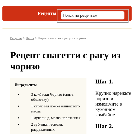
Рецепты
Виды пасты
Рецепты
>
Паста
>
Рецепт спагетти с рагу из чоризо
Рецепт спагетти с рагу из
чоризо
Шаг 1.
Ингредиенты
Крупно нарежьте
3 колбаски Чоризо (снять
чоризо и
оболочку)
измельчите в
1 столовая ложка оливкового
кухонном
масла
комбайне.
1 луковица, мелко нарезанная
2 зубчика чеснока,
Шаг 2.
раздавленных