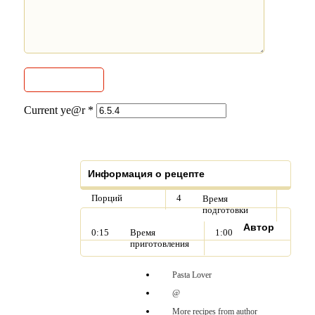
Current ye@r
*
Информация о рецепте
Порций
4
Время
подготовки
Автор
0:15
Время
1:00
приготовления
Pasta Lover
@
More recipes from author