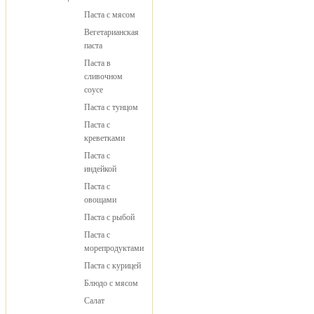
Паста с мясом
Вегетарианская
паста
Паста в
сливочном
соусе
Паста с тунцом
Паста с
креветками
Паста с
индейкой
Паста с
овощами
Паста с рыбой
Паста с
морепродуктами
Паста с курицей
Блюдо с мясом
Салат