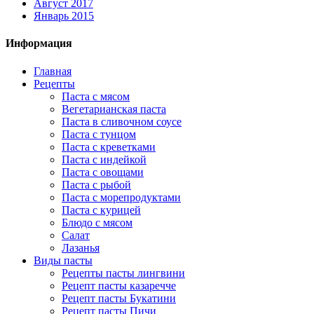
Август 2017
Январь 2015
Информация
Главная
Рецепты
Паста с мясом
Вегетарианская паста
Паста в сливочном соусе
Паста с тунцом
Паста с креветками
Паста с индейкой
Паста с овощами
Паста с рыбой
Паста с морепродуктами
Паста с курицей
Блюдо с мясом
Салат
Лазанья
Виды пасты
Рецепты пасты лингвини
Рецепт пасты казаречче
Рецепт пасты Букатини
Рецепт пасты Пичи