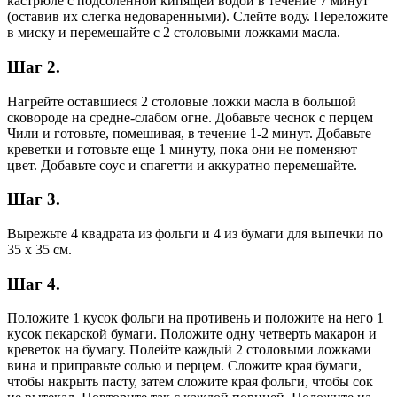
кастрюле с подсоленной кипящей водой в течение 7 минут
(оставив их слегка недоваренными). Слейте воду. Переложите
в миску и перемешайте с 2 столовыми ложками масла.
Шаг 2.
Нагрейте оставшиеся 2 столовые ложки масла в большой
сковороде на средне-слабом огне. Добавьте чеснок с перцем
Чили и готовьте, помешивая, в течение 1-2 минут. Добавьте
креветки и готовьте еще 1 минуту, пока они не поменяют
цвет. Добавьте соус и спагетти и аккуратно перемешайте.
Шаг 3.
Вырежьте 4 квадрата из фольги и 4 из бумаги для выпечки по
35 х 35 см.
Шаг 4.
Положите 1 кусок фольги на противень и положите на него 1
кусок пекарской бумаги. Положите одну четверть макарон и
креветок на бумагу. Полейте каждый 2 столовыми ложками
вина и приправьте солью и перцем. Сложите края бумаги,
чтобы накрыть пасту, затем сложите края фольги, чтобы сок