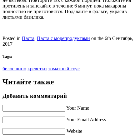
не вытекал. Повторите так с каждой порцией. Положите на
противень и запекайте в течение 6 минут, пока макароны
полностью не приготовятся. Подавайте в фольге, украсив
листьями базилика.
Posted in
Паста
,
Паста с морепродуктами
on the 6th Сентябрь,
2017
Tags:
белое вино
креветки
томатный соус
Читайте также
Добавить комментарий
Your Name
Your Email Address
Website