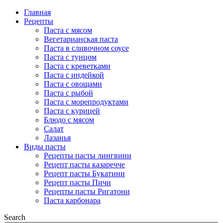
Главная
Рецепты
Паста с мясом
Вегетарианская паста
Паста в сливочном соусе
Паста с тунцом
Паста с креветками
Паста с индейкой
Паста с овощами
Паста с рыбой
Паста с морепродуктами
Паста с курицей
Блюдо с мясом
Салат
Лазанья
Виды пасты
Рецепты пасты лингвини
Рецепт пасты казаречче
Рецепт пасты Букатини
Рецепт пасты Пичи
Рецепты пасты Ригатони
Паста карбонара
Search