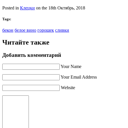
Posted in
Клецки
on the 18th Октябрь, 2018
Tags:
бекон
белое вино
горошек
сливки
Читайте также
Добавить комментарий
Your Name
Your Email Address
Website