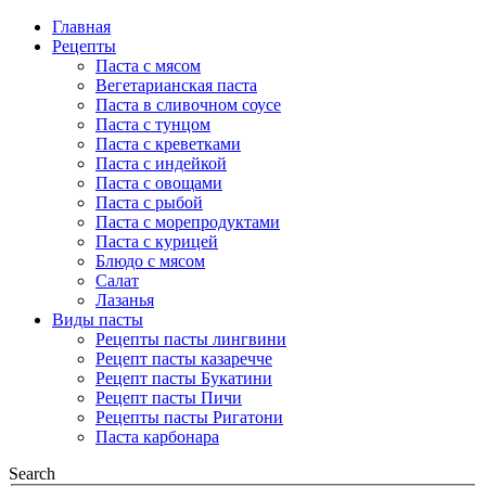
Главная
Рецепты
Паста с мясом
Вегетарианская паста
Паста в сливочном соусе
Паста с тунцом
Паста с креветками
Паста с индейкой
Паста с овощами
Паста с рыбой
Паста с морепродуктами
Паста с курицей
Блюдо с мясом
Салат
Лазанья
Виды пасты
Рецепты пасты лингвини
Рецепт пасты казаречче
Рецепт пасты Букатини
Рецепт пасты Пичи
Рецепты пасты Ригатони
Паста карбонара
Search