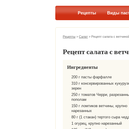
Рецепты
Виды пас
Рецепты
>
Салат
>
Рецепт салата с ветчино
Рецепт салата с вет
Ингредиенты
200 г пасты фарфалле
310 г консервированных кукуруз
зерен
250 г томатов Черри, разрезанн
пополам
150 г ломтиков ветчины, крупно
нарезанных
80 г (1 стакан) тертого сыра чед
1 огурец, крупно нарезанный