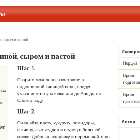
ты
й, сыром и пастой
Информа
чиной, сыром и пастой
Порций
Шаг 1.
Время
Сварите макароны в кастрюле в
подготов
подсоленной кипящей воде, следуя
ных
указаниям на упаковке или до Аль денте.
Время
Слейте воду.
пригото
ых
Шаг 2.
Автор
Смешайте пасту, кукурузу, помидоры,
дер
ветчину, сыр чеддер и огурец в большой
миске. Добавьте заправку и перемешайте до