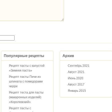
Популярные рецепты
Архив
Рецепт пасты с капустой
Сентябрь 2021
«Зимняя паста»
Август 2021
Рецепт пасты Пичи из
Июнь 2020
шпината с помидорами
Август 2017
черри
Январь 2015
Рецепт теста для пасты
(макаронных изделий)
«Королевский»
Рецепт пасты с