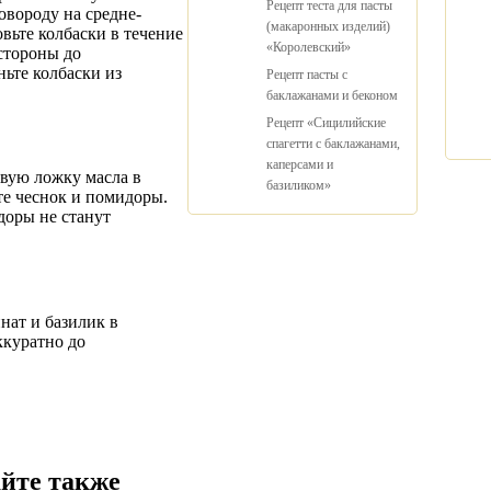
Рецепт теста для пасты
вороду на средне-
(макаронных изделий)
овьте колбаски в течение
«Королевский»
стороны до
ньте колбаски из
Рецепт пасты с
баклажанами и беконом
Рецепт «Сицилийские
спагетти с баклажанами,
каперсами и
овую ложку масла в
базиликом»
те чеснок и помидоры.
доры не станут
нат и базилик в
ккуратно до
йте также