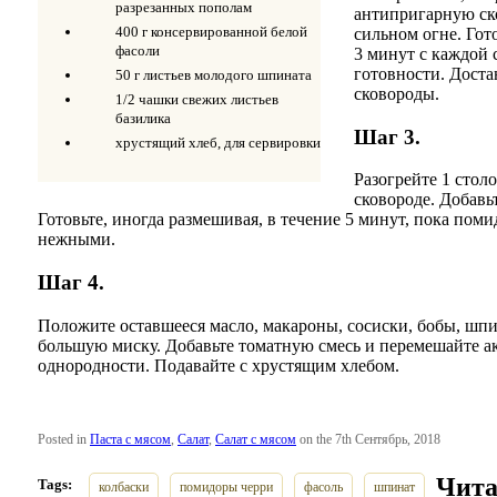
разрезанных пополам
антипригарную ско
400 г консервированной белой
сильном огне. Гот
фасоли
3 минут с каждой 
готовности. Доста
50 г листьев молодого шпината
сковороды.
1/2 чашки свежих листьев
базилика
Шаг 3.
хрустящий хлеб, для сервировки
Разогрейте 1 стол
сковороде. Добавь
Готовьте, иногда размешивая, в течение 5 минут, пока поми
нежными.
Шаг 4.
Положите оставшееся масло, макароны, сосиски, бобы, шпи
большую миску. Добавьте томатную смесь и перемешайте а
однородности. Подавайте с хрустящим хлебом.
Posted in
Паста с мясом
,
Салат
,
Салат с мясом
on the 7th Сентябрь, 2018
Чита
Tags:
колбаски
помидоры черри
фасоль
шпинат