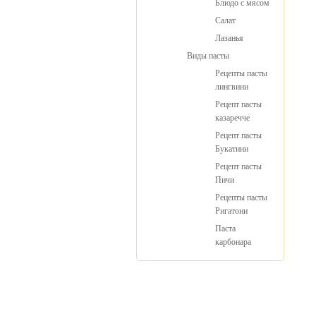
Блюдо с мясом
Салат
Лазанья
Виды пасты
Рецепты пасты
лингвини
Рецепт пасты
казаречче
Рецепт пасты
Букатини
Рецепт пасты
Пичи
Рецепты пасты
Ригатони
Паста
карбонара