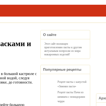
О сайте
басками и
Этот сайт посвящен
приготовлению пасты и другим
актуальным вопросам из мира
макаронных изделий!
Популярные рецепты
 в большой кастрюле с
ной водой, следуя
овке, до готовности.
Рецепт пасты с капустой
«Зимняя паста»
Рецепт пасты Пичи из
шпината с помидорами
Арх
черри
грейте большую