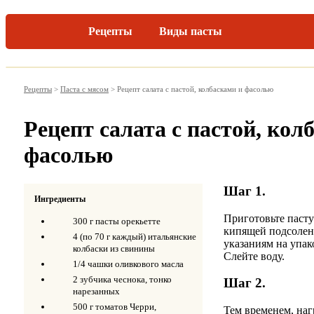
Рецепты
Виды пасты
Рецепты
>
Паста с мясом
>
Рецепт салата с пастой, колбасками и фасолью
Рецепт салата с пастой, кол
фасолью
Шаг 1.
Ингредиенты
Приготовьте пасту
300 г пасты орекьетте
кипящей подсолен
4 (по 70 г каждый) итальянские
указаниям на упак
колбаски из свинины
Слейте воду.
1/4 чашки оливкового масла
2 зубчика чеснока, тонко
Шаг 2.
нарезанных
500 г томатов Черри,
Тем временем, на