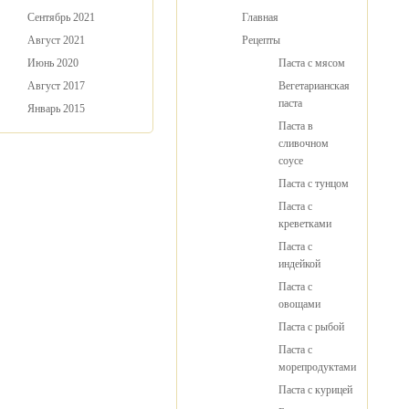
Сентябрь 2021
Главная
Август 2021
Рецепты
Июнь 2020
Паста с мясом
Август 2017
Вегетарианская
паста
Январь 2015
Паста в
сливочном
соусе
Паста с тунцом
Паста с
креветками
Паста с
индейкой
Паста с
овощами
Паста с рыбой
Паста с
морепродуктами
Паста с курицей