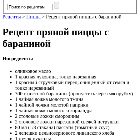
Рецепты
>
Пицца
>
Рецепт пряной пиццы с бараниной
Рецепт пряной пиццы с
бараниной
Ингредиенты
оливковое масло
1 красная луковица, тонко нарезанная
1 красный стручковый перец, очищенный от семян и
тонко нарезанный
300 г постной баранины (пропустить через мясорубку)
1 чайная ложка молотого тмина
1 чайной ложки молотой паприки
1 чайная ложка молотого кориандра
2 столовые ложки смородины
2 столовые ложки нарезанной свежей петрушки
80 мл (1/3 стакана) пассаты (томатный соус)
2 лепешки цельнозернового ливанского хлеба
1 пучок рукколы