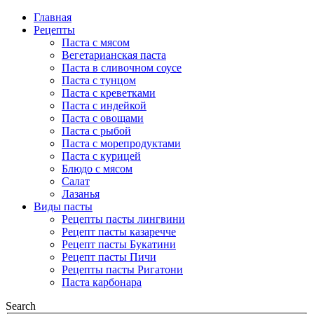
Главная
Рецепты
Паста с мясом
Вегетарианская паста
Паста в сливочном соусе
Паста с тунцом
Паста с креветками
Паста с индейкой
Паста с овощами
Паста с рыбой
Паста с морепродуктами
Паста с курицей
Блюдо с мясом
Салат
Лазанья
Виды пасты
Рецепты пасты лингвини
Рецепт пасты казаречче
Рецепт пасты Букатини
Рецепт пасты Пичи
Рецепты пасты Ригатони
Паста карбонара
Search