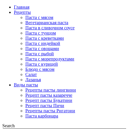
Главная
Рецепты
Паста с мясом
Вегетарианская паста
Паста в сливочном соусе
Паста с тунцом
Паста с креветками
Паста с индейкой
Паста с овощами
Паста с рыбой
Паста с морепродуктами
Паста с курицей
Блюдо с мясом
Салат
Лазанья
Виды пасты
Рецепты пасты лингвини
Рецепт пасты казаречче
Рецепт пасты Букатини
Рецепт пасты Пичи
Рецепты пасты Ригатони
Паста карбонара
Search