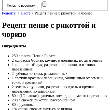
Рецепты
>
Паста
>
Рецепт пенне с рикоттой и чоризо
Рецепт пенне с рикоттой и
чоризо
Ингредиенты
250 г пасты Пенне Ригате
2 колбаски Чоризо, крупно нарезанных по диагонали
1 коричневый лук, разрезанный пополам и тонко
нарезанный
2 зубчика чеснока, раздавленных
1 свежий красный перец чили, очищенный от семян и
тонко нарезанный
2 зеленых цуккини, разрезанных вдоль и крупно
нарезанных по диагонали
80 г (1/2 чашки) сушеных помидоров, мелко порезанных
200 г свежей рикотты, раскрошенной
80 г рукколы
1/4 чашки свежих листьев базилика