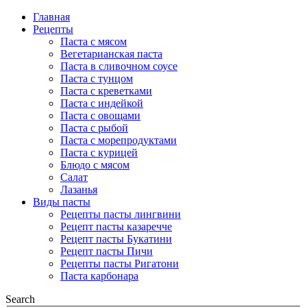
Главная
Рецепты
Паста с мясом
Вегетарианская паста
Паста в сливочном соусе
Паста с тунцом
Паста с креветками
Паста с индейкой
Паста с овощами
Паста с рыбой
Паста с морепродуктами
Паста с курицей
Блюдо с мясом
Салат
Лазанья
Виды пасты
Рецепты пасты лингвини
Рецепт пасты казаречче
Рецепт пасты Букатини
Рецепт пасты Пичи
Рецепты пасты Ригатони
Паста карбонара
Search