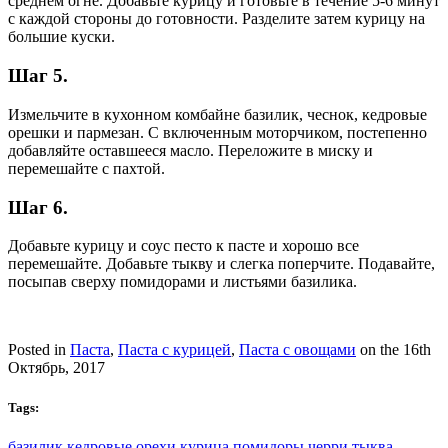
среднем огне. Добавьте курицу и готовьте в течение 5-6 минут
с каждой стороны до готовности. Разделите затем курицу на
большие куски.
Шаг 5.
Измельчите в кухонном комбайне базилик, чеснок, кедровые
орешки и пармезан. С включенным моторчиком, постепенно
добавляйте оставшееся масло. Переложите в миску и
перемешайте с пахтой.
Шаг 6.
Добавьте курицу и соус песто к пасте и хорошо все
перемешайте. Добавьте тыкву и слегка поперчите. Подавайте,
посыпав сверху помидорами и листьями базилика.
Posted in
Паста
,
Паста с курицей
,
Паста с овощами
on the 16th
Октябрь, 2017
Tags:
базилик
кедровые орехи
курица
помидоры черри
тыква