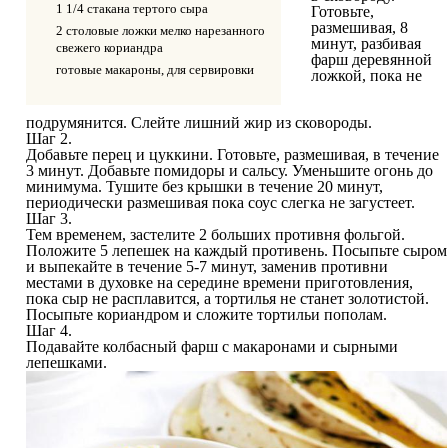
1 1/4 стакана тертого сыра
Готовьте,
размешивая, 8
2 столовые ложки мелко нарезанного
минут, разбивая
свежего кориандра
фарш деревянной
готовые макароны, для сервировки
ложкой, пока не
подрумянится. Слейте лишний жир из сковороды.
Шаг 2.
Добавьте перец и цуккини. Готовьте, размешивая, в течение
3 минут. Добавьте помидоры и сальсу. Уменьшите огонь до
минимума. Тушите без крышки в течение 20 минут,
периодически размешивая пока соус слегка не загустеет.
Шаг 3.
Тем временем, застелите 2 больших противня фольгой.
Положите 5 лепешек на каждый противень. Посыпьте сыром
и выпекайте в течение 5-7 минут, заменив противни
местами в духовке на середине времени приготовления,
пока сыр не расплавится, а тортилья не станет золотистой.
Посыпьте кориандром и сложите тортильи пополам.
Шаг 4.
Подавайте колбасный фарш с макаронами и сырными
лепешками.