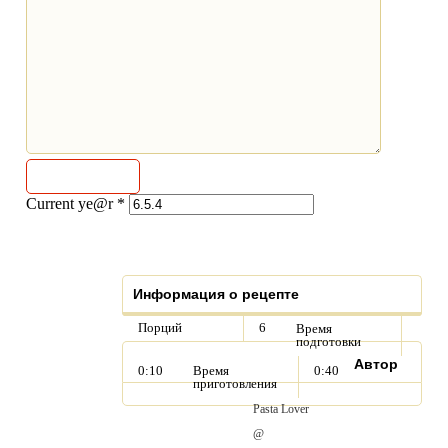
Current ye@r
*
Информация о рецепте
Порций
6
Время
подготовки
Автор
0:10
Время
0:40
приготовления
Pasta Lover
@