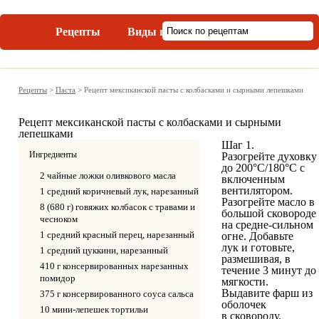
Рецепты
Виды пасты
Рецепты
>
Паста
>
Рецепт мексиканской пасты с колбасками и сырными лепешками
Рецепт мексиканской пасты с колбасками и сырными
лепешками
Шаг 1.
Ингредиенты
Разогрейте духовку
до 200°C/180°С с
2 чайные ложки оливкового масла
включенным
вентилятором.
1 средний коричневый лук, нарезанный
Разогрейте масло в
8 (680 г) говяжих колбасок с травами и
большой сковороде
чесноком
на средне-сильном
1 средний красный перец, нарезанный
огне. Добавьте
лук и готовьте,
1 средний цуккини, нарезанный
размешивая, в
410 г консервированных нарезанных
течение 3 минут до
помидор
мягкости.
Выдавите фарш из
375 г консервированного соуса сальса
оболочек
10 мини-лепешек тортильи
в сковороду.