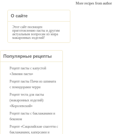
More recipes from author
О сайте
Этот сайт посвящен
приготовлению пасты и другим
актуальным вопросам из мира
макаронных изделий!
Популярные рецепты
Рецепт пасты с капустой
«Зимняя паста»
Рецепт пасты Пичи из шпината
с помидорами черри
Рецепт теста для пасты
(макаронных изделий)
«Королевский»
Рецепт пасты с баклажанами и
беконом
Рецепт «Сицилийские спагетти с
баклажанами, каперсами и