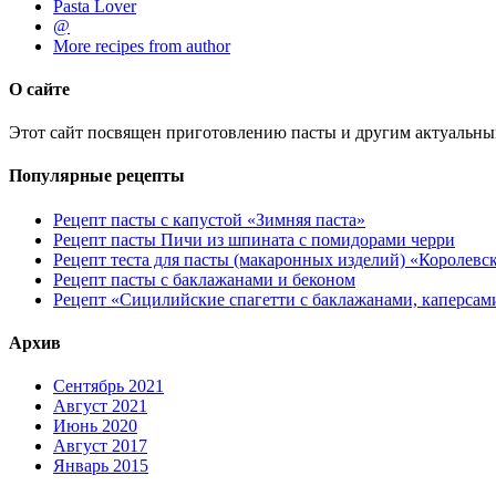
Pasta Lover
@
More recipes from author
О сайте
Этот сайт посвящен приготовлению пасты и другим актуальны
Популярные рецепты
Рецепт пасты с капустой «Зимняя паста»
Рецепт пасты Пичи из шпината с помидорами черри
Рецепт теста для пасты (макаронных изделий) «Королевс
Рецепт пасты с баклажанами и беконом
Рецепт «Сицилийские спагетти с баклажанами, каперсам
Архив
Сентябрь 2021
Август 2021
Июнь 2020
Август 2017
Январь 2015