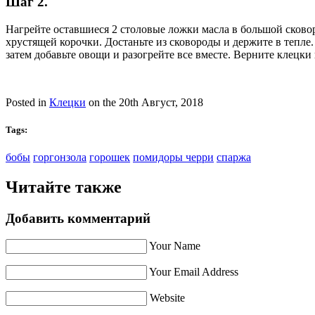
Шаг 2.
Нагрейте оставшиеся 2 столовые ложки масла в большой сковоро
хрустящей корочки. Достаньте из сковороды и держите в тепле.
затем добавьте овощи и разогрейте все вместе. Верните клецки
Posted in
Клецки
on the 20th Август, 2018
Tags:
бобы
горгонзола
горошек
помидоры черри
спаржа
Читайте также
Добавить комментарий
Your Name
Your Email Address
Website