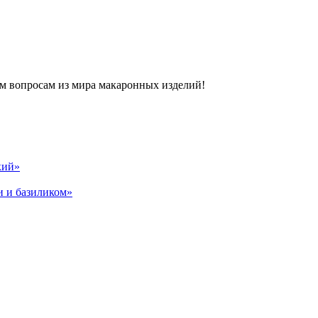
м вопросам из мира макаронных изделий!
кий»
и и базиликом»