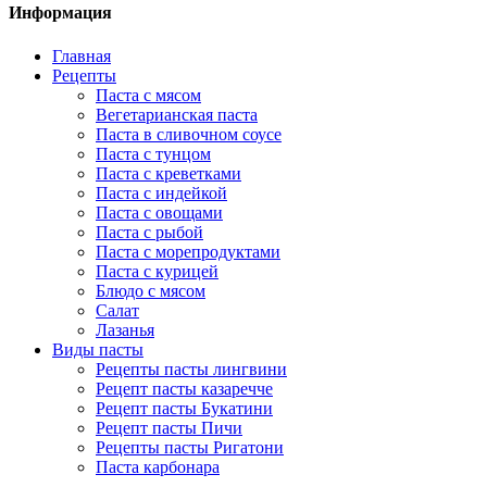
Информация
Главная
Рецепты
Паста с мясом
Вегетарианская паста
Паста в сливочном соусе
Паста с тунцом
Паста с креветками
Паста с индейкой
Паста с овощами
Паста с рыбой
Паста с морепродуктами
Паста с курицей
Блюдо с мясом
Салат
Лазанья
Виды пасты
Рецепты пасты лингвини
Рецепт пасты казаречче
Рецепт пасты Букатини
Рецепт пасты Пичи
Рецепты пасты Ригатони
Паста карбонара