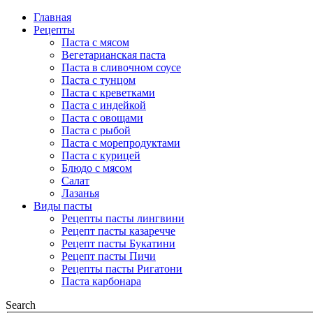
Главная
Рецепты
Паста с мясом
Вегетарианская паста
Паста в сливочном соусе
Паста с тунцом
Паста с креветками
Паста с индейкой
Паста с овощами
Паста с рыбой
Паста с морепродуктами
Паста с курицей
Блюдо с мясом
Салат
Лазанья
Виды пасты
Рецепты пасты лингвини
Рецепт пасты казаречче
Рецепт пасты Букатини
Рецепт пасты Пичи
Рецепты пасты Ригатони
Паста карбонара
Search