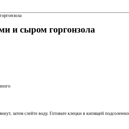
 горгонзола
ами и сыром горгонзола
нного
ут, затем слейте воду. Готовьте клецки в кипящей подсоленной 