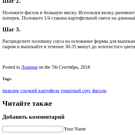
Шаг 2.
Положите фасоль в большую миску. Используя вилку, разомните
поперек. Положите 1/4 стакана картофельной смеси на длинный
Шаг 3.
Распределите половину соуса на основание формы для выпекани
сыром и выпекайте в течение 30-35 минут до золотистого цвета
Posted in
Лазанья
on the 7th Сентябрь, 2018
Tags:
базилик
сладкий картофель
томатный соус
фасоль
Читайте также
Добавить комментарий
Your Name