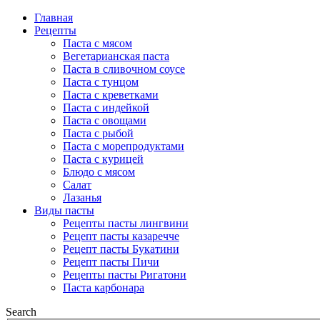
Главная
Рецепты
Паста с мясом
Вегетарианская паста
Паста в сливочном соусе
Паста с тунцом
Паста с креветками
Паста с индейкой
Паста с овощами
Паста с рыбой
Паста с морепродуктами
Паста с курицей
Блюдо с мясом
Салат
Лазанья
Виды пасты
Рецепты пасты лингвини
Рецепт пасты казаречче
Рецепт пасты Букатини
Рецепт пасты Пичи
Рецепты пасты Ригатони
Паста карбонара
Search