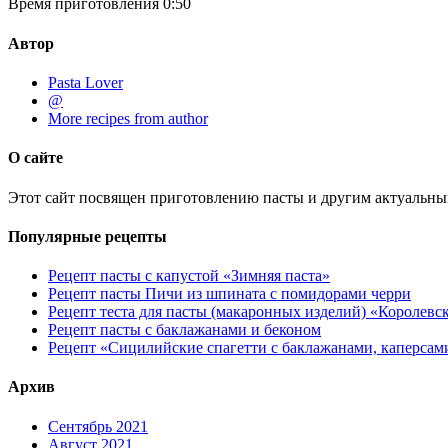
Время приготовления
0:50
Автор
Pasta Lover
@
More recipes from author
О сайте
Этот сайт посвящен приготовлению пасты и другим актуальны
Популярные рецепты
Рецепт пасты с капустой «Зимняя паста»
Рецепт пасты Пичи из шпината с помидорами черри
Рецепт теста для пасты (макаронных изделий) «Королевс
Рецепт пасты с баклажанами и беконом
Рецепт «Сицилийские спагетти с баклажанами, каперсам
Архив
Сентябрь 2021
Август 2021