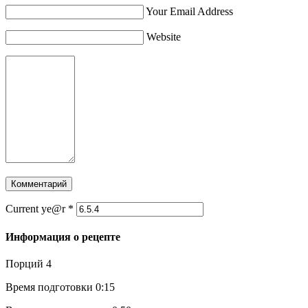
Your Email Address
Website
Current ye@r
*
Информация о рецепте
Порций
4
Время подготовки
0:15