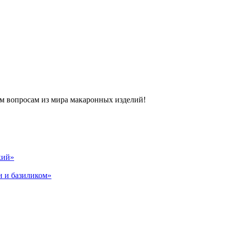
м вопросам из мира макаронных изделий!
кий»
и и базиликом»