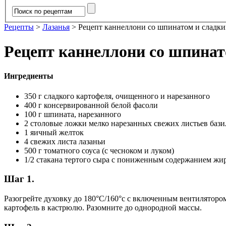
Рецепты
>
Лазанья
>
Рецепт каннеллони со шпинатом и сладк
Рецепт каннеллони со шпинат
Ингредиенты
350 г сладкого картофеля, очищенного и нарезанного
400 г консервированной белой фасоли
100 г шпината, нарезанного
2 столовые ложки мелко нарезанных свежих листьев бази
1 яичный желток
4 свежих листа лазаньи
500 г томатного соуса (с чесноком и луком)
1/2 стакана тертого сыра с пониженным содержанием жи
Шаг 1.
Разогрейте духовку до 180°C/160°с с включенным вентилятором
картофель в кастрюлю. Разомните до однородной массы.