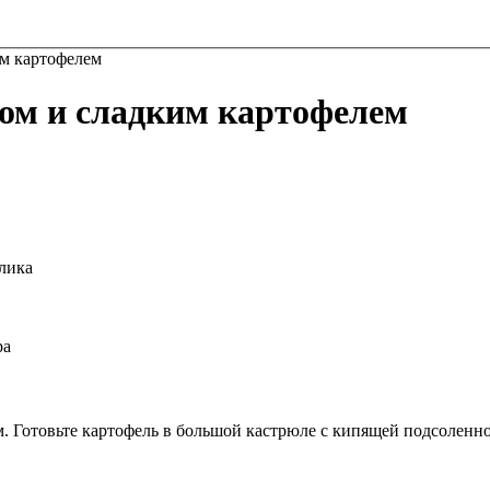
им картофелем
ом и сладким картофелем
лика
ра
. Готовьте картофель в большой кастрюле с кипящей подсоленной