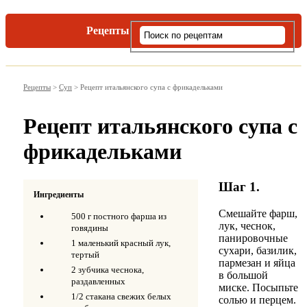
Рецепты
Виды пасты
Рецепты
>
Суп
>
Рецепт итальянского супа с фрикадельками
Рецепт итальянского супа с
фрикадельками
Шаг 1.
Ингредиенты
Смешайте фарш,
500 г постного фарша из
лук, чеснок,
говядины
панировочные
1 маленький красный лук,
сухари, базилик,
тертый
пармезан и яйца
2 зубчика чеснока,
в большой
раздавленных
миске. Посыпьте
1/2 стакана свежих белых
солью и перцем.