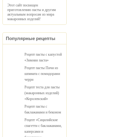
Этот сайт посвящен
приготовлению пасты и другим
актуальным вопросам из мира
макаронных изделий!
Популярные рецепты
Рецепт пасты с капустой
«Зимняя паста»
Рецепт пасты Пичи из
шпината с помидорами
черри
Рецепт теста для пасты
(макаронных изделий)
«Королевский»
Рецепт пасты с
баклажанами и беконом
Рецепт «Сицилийские
спагетти с баклажанами,
каперсами и