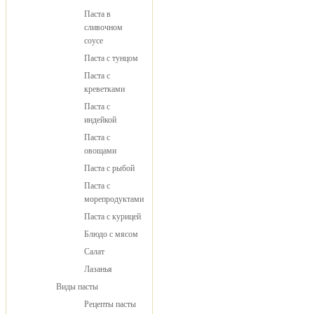
Паста в
сливочном
соусе
Паста с тунцом
Паста с
креветками
Паста с
индейкой
Паста с
овощами
Паста с рыбой
Паста с
морепродуктами
Паста с курицей
Блюдо с мясом
Салат
Лазанья
Виды пасты
Рецепты пасты