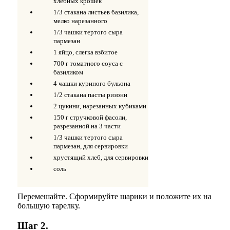
хлебных крошек
1/3 стакана листьев базилика,
мелко нарезанного
1/3 чашки тертого сыра
пармезан
1 яйцо, слегка взбитое
700 г томатного соуса с
базиликом
4 чашки куриного бульона
1/2 стакана пасты ризони
2 цукини, нарезанных кубиками
150 г стручковой фасоли,
разрезанной на 3 части
1/3 чашки тертого сыра
пармезан, для сервировки
хрустящий хлеб, для сервировки
соль
Перемешайте. Сформируйте шарики и положите их на
большую тарелку.
Шаг 2.