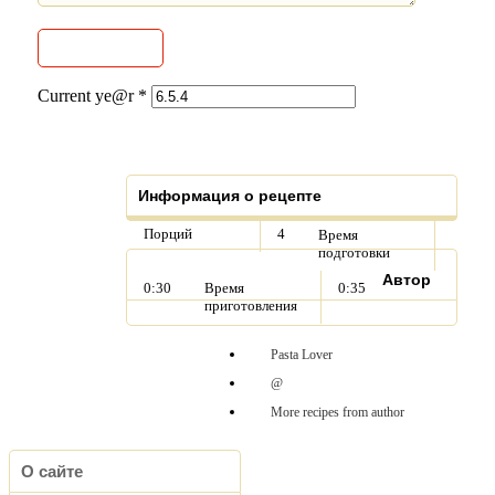
Current ye@r
*
Информация о рецепте
Порций
4
Время
подготовки
Автор
0:30
Время
0:35
приготовления
Pasta Lover
@
More recipes from author
О сайте