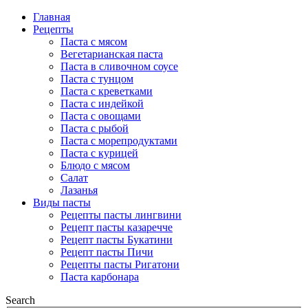
Главная
Рецепты
Паста с мясом
Вегетарианская паста
Паста в сливочном соусе
Паста с тунцом
Паста с креветками
Паста с индейкой
Паста с овощами
Паста с рыбой
Паста с морепродуктами
Паста с курицей
Блюдо с мясом
Салат
Лазанья
Виды пасты
Рецепты пасты лингвини
Рецепт пасты казаречче
Рецепт пасты Букатини
Рецепт пасты Пичи
Рецепты пасты Ригатони
Паста карбонара
Search