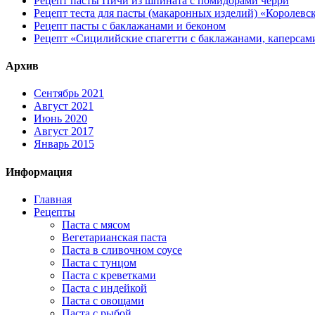
Рецепт пасты Пичи из шпината с помидорами черри
Рецепт теста для пасты (макаронных изделий) «Королевс
Рецепт пасты с баклажанами и беконом
Рецепт «Сицилийские спагетти с баклажанами, каперсам
Архив
Сентябрь 2021
Август 2021
Июнь 2020
Август 2017
Январь 2015
Информация
Главная
Рецепты
Паста с мясом
Вегетарианская паста
Паста в сливочном соусе
Паста с тунцом
Паста с креветками
Паста с индейкой
Паста с овощами
Паста с рыбой