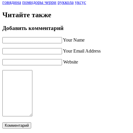
говядина
помидоры черри
руккола
уксус
Читайте также
Добавить комментарий
Your Name
Your Email Address
Website