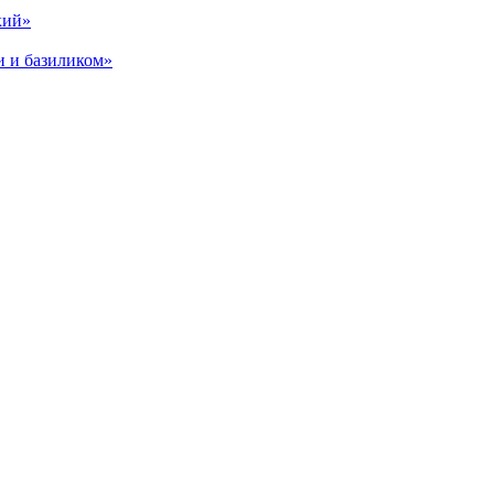
кий»
и и базиликом»