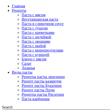
Главная
Рецепты
Паста с мясом
Вегетарианская паста
Паста в сливочном соусе
Паста с тунцом
Паста с креветками
Паста с индейкой
Паста с овощами
Паста с рыбой
Паста с морепродуктами
Паста с курицей
Блюдо с мясом
Салат
Лазанья
Виды пасты
Рецепты пасты лингвини
Рецепт пасты казаречче
Рецепт пасты Букатини
Рецепт пасты Пичи
Рецепты пасты Ригатони
Паста карбонара
Search